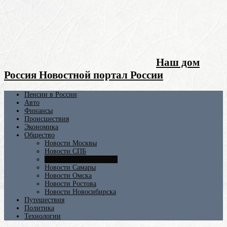
Наш дом
Россия Новостной портал России
Пенсии в России
Авто
Финансы
Происшествия
Экономика
Общество
Новости Москвы
Новости СПБ
Новости Екатеринбурга
Новости Самары
Новости Омска
Новости Ростова
Новости Новосибирска
Путешествия
Политика
Технологии