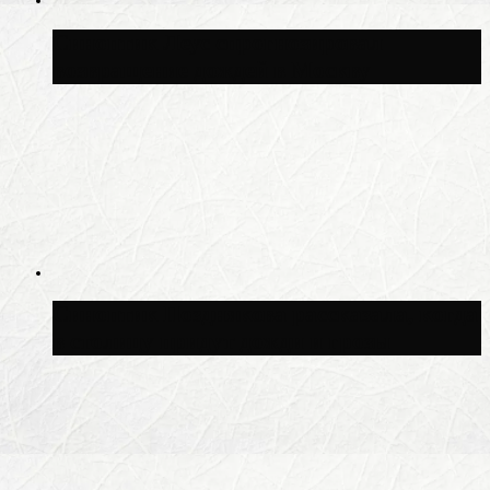
Синоптик Леус спрогнозировал
возвращение дождей в Москву
Синоптик Позднякова рассказала, когда
в столицу придут дожди и грозы