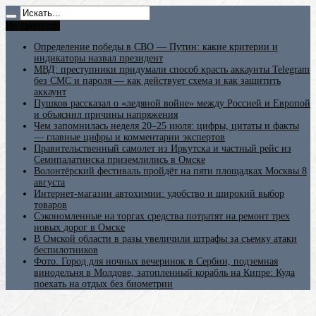
Не пропусти
Определение победы в СВО — Путин: какие критерии и
индикаторы назвал президент
МВД: преступники придумали способ красть аккаунты Telegram
без СМС и пароля — как действует схема и как защитить
аккаунт
Пушков рассказал о «ледяной войне» между Россией и Европой
и объяснил причины напряжения
Чем запомнилась неделя 20–25 июля: цифры, цитаты и факты
— главные цифры и комментарии экспертов
Правительственный самолет из Иркутска и частный рейс из
Семипалатинска приземлились в Омске
Волонтёрский фестиваль пройдёт на пяти площадках Москвы 8
августа
Интернет-магазин автохимии: удобство и широкий выбор
товаров
Сэкономленные на торгах средства потратят на ремонт трех
новых дорог в Омске
В Омской области в разы увеличили штрафы за съемку атаки
беспилотников
Фото. Город для ночных вечеринок в Сербии, подземная
винодельня в Молдове, затопленный корабль на Кипре: Куда
поехать на отдых без биометрии