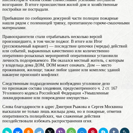
возгорание. В итоге происшествия жилой дом и хозяйственные
постройки не пострадали.
Прибывшие по сообщению дежурной части полиции пожарные
нашли рядом с поленницей тряпку, пропитанную горюче-смазочными
материалами.
Правоохранители стали отрабатывать несколько версий
произошедшего, в том числе поджог. В
итоге
или Итог
(русскоязычный вариант) — последствие цепочки (череды) действий
или событий, выраженных качественно или количественно
оперативно-розыскных мероприятий оперативники установили
личность подозреваемого. Им оказался местный житель, с которым
у владельца
дома
ДОМ, DOM может означать: Дом — место
проживания, жилище; также любое здание или комплекс зданий
накануне произошёл конфликт.
Следственным подразделением возбуждено уголовное дело
по признакам состава злодеяния, предусмотренного ч. 2 ст. 167
Уголовного кодекса Российской Федерации «Умышленные
ликвидирование или повреждение имущества».
Слова благодарности в адрес Дмитрия Рыжова и Сергея Москвина
высказали не только лишь жильцы дома, но и пожарные, отметив
оперативность полицейских, чьи слаженные действия
посодействовали избежать распространения огня.