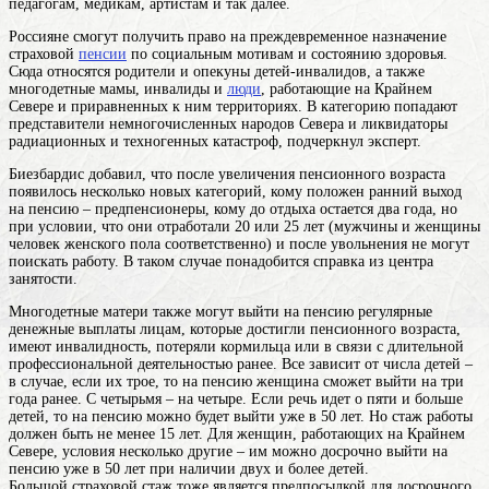
педагогам, медикам, артистам и так далее.
Россияне смогут получить право на преждевременное назначение
страховой
пенсии
по социальным мотивам и состоянию здоровья.
Сюда относятся родители и опекуны детей-инвалидов, а также
многодетные мамы, инвалиды и
люди
, работающие на Крайнем
Севере и приравненных к ним территориях. В категорию попадают
представители немногочисленных народов Севера и ликвидаторы
радиационных и техногенных катастроф, подчеркнул эксперт.
Биезбардис добавил, что после увеличения пенсионного возраста
появилось несколько новых категорий, кому положен ранний выход
на пенсию – предпенсионеры, кому до отдыха остается два года, но
при условии, что они отработали 20 или 25 лет (мужчины и
женщины
человек женского пола
соответственно) и после увольнения не могут
поискать работу. В таком случае понадобится справка из центра
занятости.
Многодетные матери также могут выйти на
пенсию
регулярные
денежные выплаты лицам, которые достигли пенсионного возраста,
имеют инвалидность, потеряли кормильца или в связи с длительной
профессиональной деятельностью
ранее. Все зависит от числа детей –
в случае, если их трое, то на пенсию женщина сможет выйти на три
года ранее. С четырьмя – на четыре. Если речь идет о пяти и больше
детей, то на пенсию можно будет выйти уже в 50 лет. Но стаж работы
должен быть не менее 15 лет. Для женщин, работающих на Крайнем
Севере, условия несколько другие – им можно досрочно выйти на
пенсию уже в 50 лет при наличии двух и более детей.
Большой страховой стаж тоже является предпосылкой для досрочного