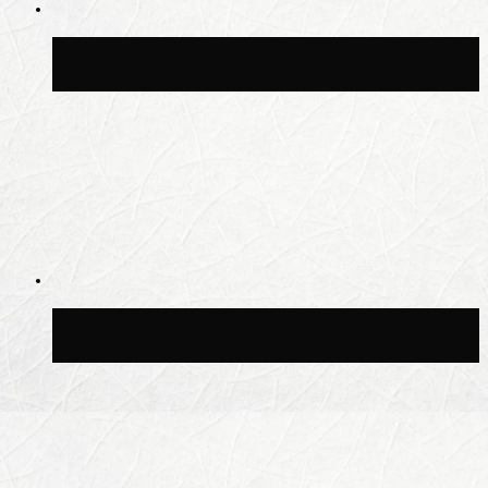
Синоптик Позднякова рассказала, когда
в столицу придут дожди и грозы
В Москве благоустроили сквер рядом с
Центральным ипподромом