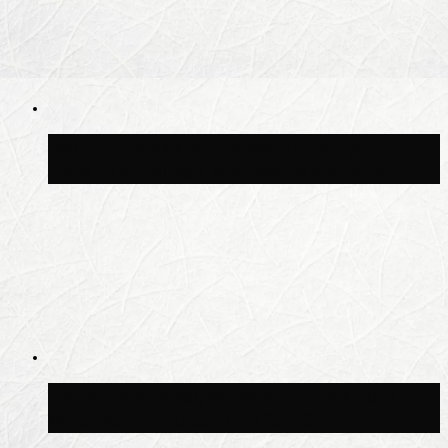
Волонтёрский фестиваль пройдёт на
пяти площадках Москвы 8 августа
Синоптик Заводченков: с пятницы в
Москве потеплеет до +25 °C