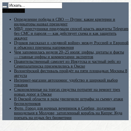
Не пропусти
Определение победы в СВО — Путин: какие критерии и
индикаторы назвал президент
МВД: преступники придумали способ красть аккаунты Telegram
без СМС и пароля — как действует схема и как защитить
аккаунт
Пушков рассказал о «ледяной войне» между Россией и Европой
и объяснил причины напряжения
Чем запомнилась неделя 20–25 июля: цифры, цитаты и факты
— главные цифры и комментарии экспертов
Правительственный самолет из Иркутска и частный рейс из
Семипалатинска приземлились в Омске
Волонтёрский фестиваль пройдёт на пяти площадках Москвы 8
августа
Интернет-магазин автохимии: удобство и широкий выбор
товаров
Сэкономленные на торгах средства потратят на ремонт трех
новых дорог в Омске
В Омской области в разы увеличили штрафы за съемку атаки
беспилотников
Фото. Город для ночных вечеринок в Сербии, подземная
винодельня в Молдове, затопленный корабль на Кипре: Куда
поехать на отдых без биометрии