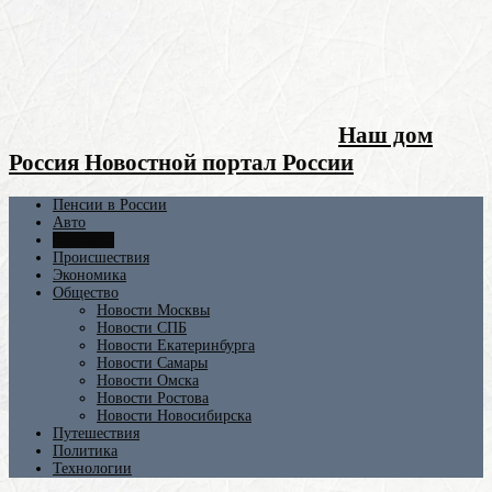
Наш дом
Россия Новостной портал России
Пенсии в России
Авто
Финансы
Происшествия
Экономика
Общество
Новости Москвы
Новости СПБ
Новости Екатеринбурга
Новости Самары
Новости Омска
Новости Ростова
Новости Новосибирска
Путешествия
Политика
Технологии