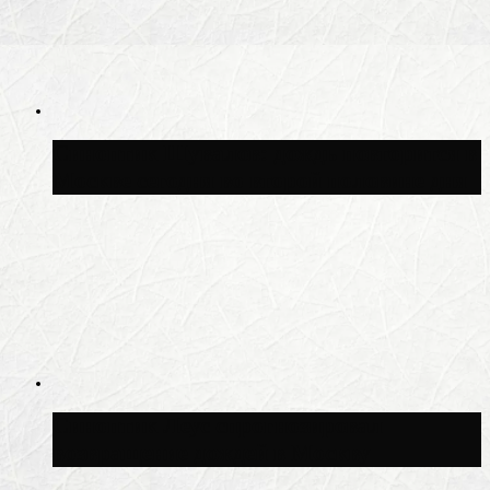
Синоптик Шувалов: дождь повторится в
Москве сегодня во второй половине дня
Синоптик Леус спрогнозировал
возвращение дождей в Москву