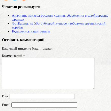
Читатели рекомендуют:
Аналитик призвал россиян хранить сбережения в швейцарских
франках
ФотКа дня: на 500-рублевой купюре изображен аргентинский
корабль
Куда делись наши деньги
Оставить комментарий
Ваш email нигде не будет показан
Комментарий
*
Имя
Email