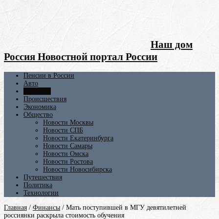
Наш дом
Россия Новостной портал России
Пенсии в России
Авто
Финансы
Происшествия
Экономика
Общество
Новости Москвы
Новости СПБ
Новости Екатеринбурга
Новости Самары
Новости Омска
Новости Ростова
Новости Новосибирска
Путешествия
Политика
Технологии
Главная
/
Финансы
/
Мать поступившей в МГУ девятилетней
россиянки раскрыла стоимость обучения