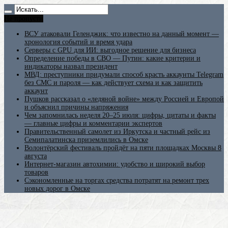
Не пропусти
ВСУ атаковали Геленджик: что известно на данный момент —
хронология событий и время удара
Серверы с GPU для ИИ: выгодное решение для бизнеса
Определение победы в СВО — Путин: какие критерии и
индикаторы назвал президент
МВД: преступники придумали способ красть аккаунты Telegram
без СМС и пароля — как действует схема и как защитить
аккаунт
Пушков рассказал о «ледяной войне» между Россией и Европой
и объяснил причины напряжения
Чем запомнилась неделя 20–25 июля: цифры, цитаты и факты
— главные цифры и комментарии экспертов
Правительственный самолет из Иркутска и частный рейс из
Семипалатинска приземлились в Омске
Волонтёрский фестиваль пройдёт на пяти площадках Москвы 8
августа
Интернет-магазин автохимии: удобство и широкий выбор
товаров
Сэкономленные на торгах средства потратят на ремонт трех
новых дорог в Омске