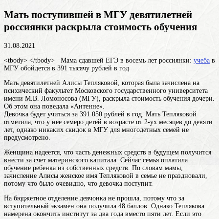
Мать поступившей в МГУ девятилетней
россиянки раскрыла стоимость обучения
31.08.2021
<tbody> </tbody> Мама сдавшей ЕГЭ в восемь лет россиянки:
учеба
в
МГУ обойдется в 391 тысячу рублей в год
Мать девятилетней Алисы Тепляковой, которая была зачислена на
психический факультет Московского государственного университета
имени М.В. Ломоносова (МГУ), раскрыла стоимость обучения дочери.
Об этом она поведала «Антенне».
Девочка будет учиться за 391 050 рублей в год. Мать Тепляковой
отметила, что у нее семеро детей в возрасте от 2-ух месяцев до девяти
лет, однако никаких скидок в МГУ для многодетных семей не
предусмотрено.
Женщина надеется, что часть денежных средств в будущем получится
внести за счет материнского капитала. Сейчас семья оплатила
обучение ребенка из собственных средств. По словам мамы,
зачисление
Алисы
женское имя
Тепляковой в семье не праздновали,
потому что было очевидно, что девочка поступит.
На бюджетное отделение девчонка не прошла, потому что за
вступительный экзамен она получила 48 баллов. Однако Теплякова
намерена окончить институт за два года вместо пяти лет. Если это