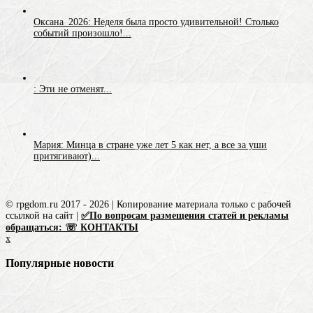
Оксана_2026: Неделя была просто удивительной! Столько
событий произошло!...
: Эти не отменят...
Мария: Минца в стране уже лет 5 как нет, а все за уши
притягивают)...
© rpgdom.ru 2017 - 2026 | Копирование материала только с рабочей
ссылкой на сайт |
✅По вопросам размещения статей и рекламы
обращаться: ☏ КОНТАКТЫ
x
Популярные новости