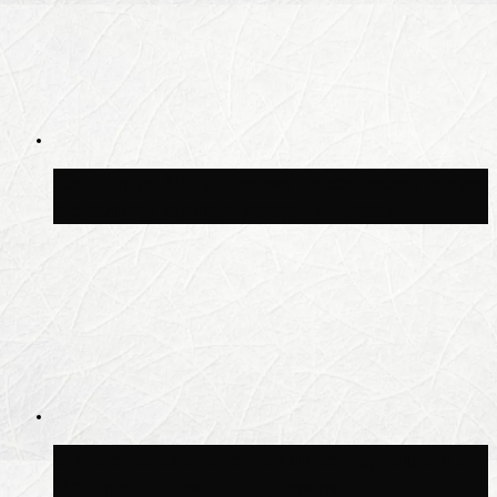
Синоптик Позднякова рассказала, когда
в столицу придут дожди и грозы
В Москве благоустроили сквер рядом с
Центральным ипподромом