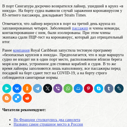
В порт Сингапура досрочно возвратился лайнер, ушедший в круиз «в
никуда». На борту судна выявили случай заражения коронавирусом у
83-летнего пассажира, докладывает Straits Times.
Отмечается, что лайнер вернулся в порт на третий день круиза из
запланированных четырех. Заболевший
пассажир
и члены команды,
контактировавшие с ним, были изолированы. При этом члены
экипажа сдали ПЦР-тест на коронавирус, который дал отрицательный
итог.
Ранее
компания
Royal Caribbean запустила тестовую программу
«безопасных круизов в никуда». Предполагается, что в ходе маршрута
судно не входит ни в один
порт
место, расположенное вблизи берега
моря или реки, устроенное для стоянки кораблей и судов
. В то же
время лайнеры заполняются лишь наполовину, все пассажиры перед
посадкой на борт сдают тест на COVID-19, а на борту строго
соблюдаются санитарные нормы.
Читатели рекомендуют:
Во Франции столкнулись два самолета
Названо самое страшное место в России