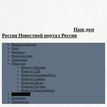
Наш дом
Россия Новостной портал России
Пенсии в России
Авто
Финансы
Происшествия
Экономика
Общество
Новости Москвы
Новости СПБ
Новости Екатеринбурга
Новости Самары
Новости Омска
Новости Ростова
Новости Новосибирска
Путешествия
Политика
Технологии