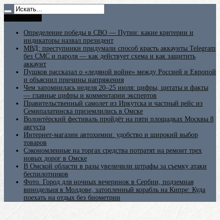
Не пропусти
Определение победы в СВО — Путин: какие критерии и
индикаторы назвал президент
МВД: преступники придумали способ красть аккаунты Telegram
без СМС и пароля — как действует схема и как защитить
аккаунт
Пушков рассказал о «ледяной войне» между Россией и Европой
и объяснил причины напряжения
Чем запомнилась неделя 20–25 июля: цифры, цитаты и факты
— главные цифры и комментарии экспертов
Правительственный самолет из Иркутска и частный рейс из
Семипалатинска приземлились в Омске
Волонтёрский фестиваль пройдёт на пяти площадках Москвы 8
августа
Интернет-магазин автохимии: удобство и широкий выбор
товаров
Сэкономленные на торгах средства потратят на ремонт трех
новых дорог в Омске
В Омской области в разы увеличили штрафы за съемку атаки
беспилотников
Фото. Город для ночных вечеринок в Сербии, подземная
винодельня в Молдове, затопленный корабль на Кипре: Куда
поехать на отдых без биометрии