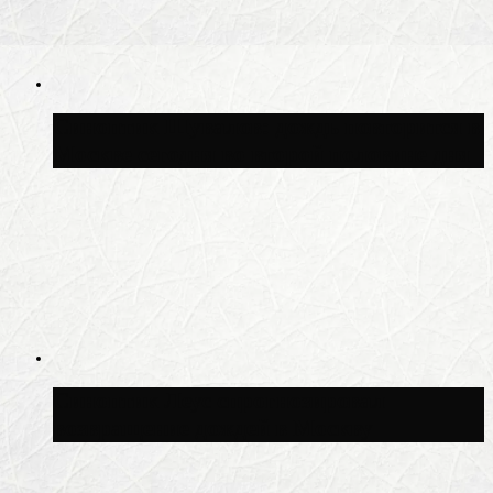
Синоптик Шувалов: дождь повторится в
Москве сегодня во второй половине дня
Синоптик Леус спрогнозировал
возвращение дождей в Москву