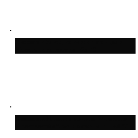
Синоптик Заводченков: с пятницы в
Москве потеплеет до +25 °C
Синоптик Ильин: в ночь на 24 июля в
Московской области может быть +8 °C