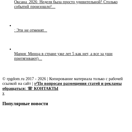
Оксана_2026: Неделя была просто удивительной! Столько
событий произошло!...
: Эти не отменят...
Мария: Минца в стране уже лет 5 как нет, а все за уши
притягивают)...
© rpgdom.ru 2017 - 2026 | Копирование материала только с рабочей
ссылкой на сайт |
✅По вопросам размещения статей и рекламы
обращаться: ☏ КОНТАКТЫ
x
Популярные новости