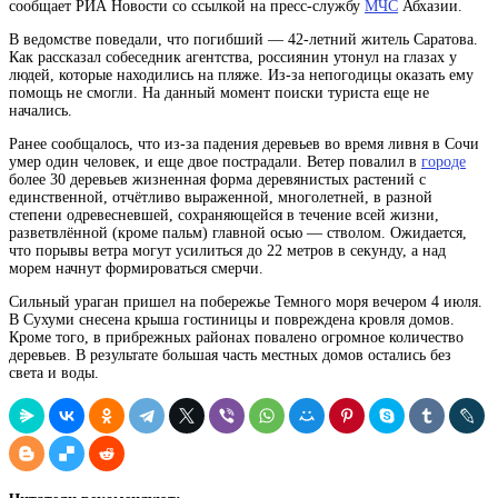
сообщает РИА Новости со ссылкой на пресс-службу
МЧС
Абхазии.
В ведомстве поведали, что погибший — 42-летний житель Саратова.
Как рассказал собеседник агентства, россиянин утонул на глазах у
людей, которые находились на пляже. Из-за непогодицы оказать ему
помощь не смогли. На данный момент поиски туриста еще не
начались.
Ранее сообщалось, что из-за падения деревьев во время ливня в Сочи
умер один человек, и еще двое пострадали. Ветер повалил в
городе
более 30
деревьев
жизненная форма деревянистых растений с
единственной, отчётливо выраженной, многолетней, в разной
степени одревесневшей, сохраняющейся в течение всей жизни,
разветвлённой (кроме пальм) главной осью — стволом
. Ожидается,
что порывы ветра могут усилиться до 22 метров в секунду, а над
морем начнут формироваться смерчи.
Сильный ураган пришел на побережье Темного моря вечером 4 июля.
В Сухуми снесена крыша гостиницы и повреждена кровля домов.
Кроме того, в прибрежных районах повалено огромное количество
деревьев. В результате большая часть местных домов остались без
света и воды.