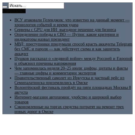
Не пропусти
ВСУ атаковали Геленджик: что известно на данный момент —
хронология событий и время удара
Серверы с GPU для ИИ: выгодное решение для бизнеса
Определение победы в СВО — Путин: какие критерии и
индикаторы назвал президент
МВД: преступники придумали способ красть аккаунты Telegram
без СМС и пароля — как действует схема и как защитить
аккаунт
Пушков рассказал о «ледяной войне» между Россией и Европой
и объяснил причины напряжения
Чем запомнилась неделя 20–25 июля: цифры, цитаты и факты
— главные цифры и комментарии экспертов
Правительственный самолет из Иркутска и частный рейс из
Семипалатинска приземлились в Омске
Волонтёрский фестиваль пройдёт на пяти площадках Москвы 8
августа
Интернет-магазин автохимии: удобство и широкий выбор
товаров
Сэкономленные на торгах средства потратят на ремонт трех
новых дорог в Омске