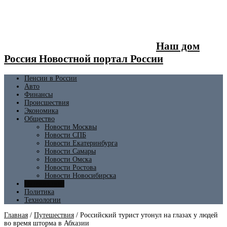
Наш дом
Россия Новостной портал России
Пенсии в России
Авто
Финансы
Происшествия
Экономика
Общество
Новости Москвы
Новости СПБ
Новости Екатеринбурга
Новости Самары
Новости Омска
Новости Ростова
Новости Новосибирска
Путешествия
Политика
Технологии
Главная
/
Путешествия
/
Российский турист утонул на глазах у людей
во время шторма в Абхазии