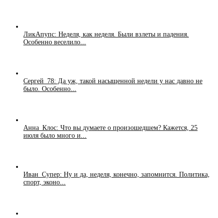
ЛикАпупс: Неделя, как неделя. Были взлеты и падения.
Особенно веселило...
Сергей_78: Да уж, такой насыщенной недели у нас давно не
было. Особенно...
Анна_Клос: Что вы думаете о произошедшем? Кажется, 25
июля было много и...
Иван_Супер: Ну и да, неделя, конечно, запомнится. Политика,
спорт, эконо...