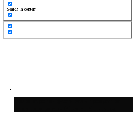
Search in content
Волонтёрский фестиваль пройдёт на
пяти площадках Москвы 8 августа