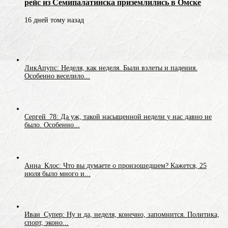
рейс из Семипалатинска приземлились в Омске
16 дней тому назад
ЛикАпупс: Неделя, как неделя. Были взлеты и падения.
Особенно веселило...
Сергей_78: Да уж, такой насыщенной недели у нас давно не
было. Особенно...
Анна_Клос: Что вы думаете о произошедшем? Кажется, 25
июля было много и...
Иван_Супер: Ну и да, неделя, конечно, запомнится. Политика,
спорт, эконо...