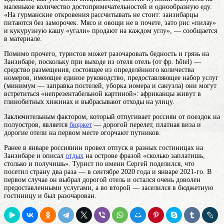
маленькое количество достопримечательностей и однообразную еду.
«На гурманские откровения рассчитывать не стоит: занзибарцы
питаются без заморочек. Мясо и овощи не в почете, зато рис «пилау»
и кукурузную кашу «угали» продают на каждом углу», — сообщается
в материале.
Помимо прочего, туристов может разочаровать бедность и грязь на
Занзибаре, поскольку при выходе из
отеля
отель (от фр. hôtel) —
средство размещения, состоящее из определённого количества
номеров, имеющее единое руководство, предоставляющее набор услуг
(минимум — заправка постелей, уборка номера и санузла)
они могут
встретиться «непрезентабельной картиной»: африканцы живут в
глинобитных хижинах и выбрасывают отходы на улицу.
Заключительным фактором, который отпугивает россиян от поездок на
полуостров, является
бюджет
— дорогой перелет, платная виза и
дорогие отели на первом месте огорчают путников.
Ранее в январе россиянин провел отпуск в разных гостиницах на
Занзибаре и описал
отдых
на острове фразой «сколько заплатишь,
столько и получишь». Турист по имени Сергей поделился, что
посетил страну два раза — в сентябре 2020 года и январе 2021-го. В
первом случае он выбрал дорогой отель и остался очень доволен
предоставленными услугами, а во второй — заселился в бюджетную
гостиницу и был разочарован.