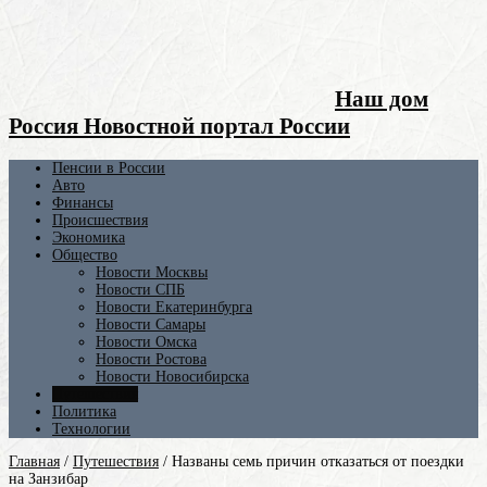
Наш дом
Россия Новостной портал России
Пенсии в России
Авто
Финансы
Происшествия
Экономика
Общество
Новости Москвы
Новости СПБ
Новости Екатеринбурга
Новости Самары
Новости Омска
Новости Ростова
Новости Новосибирска
Путешествия
Политика
Технологии
Главная
/
Путешествия
/
Названы семь причин отказаться от поездки
на Занзибар