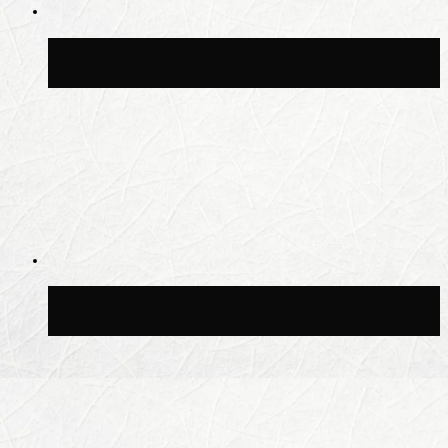
Синоптик Леус спрогнозировал
возвращение дождей в Москву
Синоптик Позднякова рассказала, когда
в столицу придут дожди и грозы