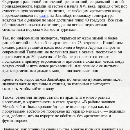
Федерации различной этнической, религиозной, социальной и иной
принадлежности.Термин известен с начала XVI века, пройдя с тех пор
существенную эволюцию значения
, не любящим чрезмерную жару,
порекомендовали не
ехать
на Занзибар, поскольку температура
воздуха там с декабря по март достигает плюс 40 градусов. Все семь
обстоятельств отказаться от поездок на остров перечислили
специалисты портала «Тонкости туризма».
Так, по информации экспертов, укрыться от жары зимой и более
ранней весной на
Занзибаре
архипелаг из 75 островов в Индийском
океане, растянувшийся вдоль восточного берега Африки напротив
современной Танзании
не получится даже в океане, посколько и он
прогревается до 30 градусов. «Чтобы не расплавиться, стоит
последовать примеру европейцев и прибывать сюда или летом, когда
воздух сухой и чуть менее раскаленный, или осенью с ее частыми
кратковременными дождиками», — посоветовали они.
Кроме того, недостатком Занзибара, по мнению путешественников,
являются частые приливы и отливы, за которыми приходится
смотреть, чтобы зайти в воду.
Также, отметили авторы статьи, на архипелаге много разных
насекомых, в характерности в сезон дождей. «В районе заливов
Менай-Бэй и Чвака кровопийц целые полчища, тогда как на
продуваемом восточном побережье их гораздо меньше», — пояснили
они, добавив, что на курорте не обойтись без «репеллентов и
фумигаторов».
Вдобавок, как уточнили специалисты, многие путники жалуются на