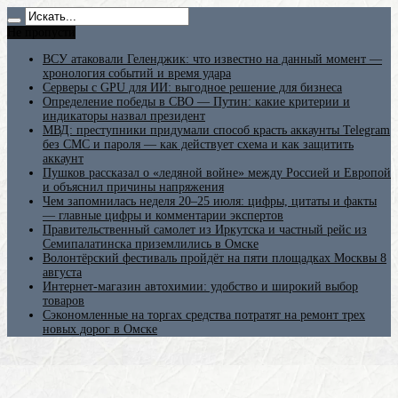
Не пропусти
ВСУ атаковали Геленджик: что известно на данный момент —
хронология событий и время удара
Серверы с GPU для ИИ: выгодное решение для бизнеса
Определение победы в СВО — Путин: какие критерии и
индикаторы назвал президент
МВД: преступники придумали способ красть аккаунты Telegram
без СМС и пароля — как действует схема и как защитить
аккаунт
Пушков рассказал о «ледяной войне» между Россией и Европой
и объяснил причины напряжения
Чем запомнилась неделя 20–25 июля: цифры, цитаты и факты
— главные цифры и комментарии экспертов
Правительственный самолет из Иркутска и частный рейс из
Семипалатинска приземлились в Омске
Волонтёрский фестиваль пройдёт на пяти площадках Москвы 8
августа
Интернет-магазин автохимии: удобство и широкий выбор
товаров
Сэкономленные на торгах средства потратят на ремонт трех
новых дорог в Омске