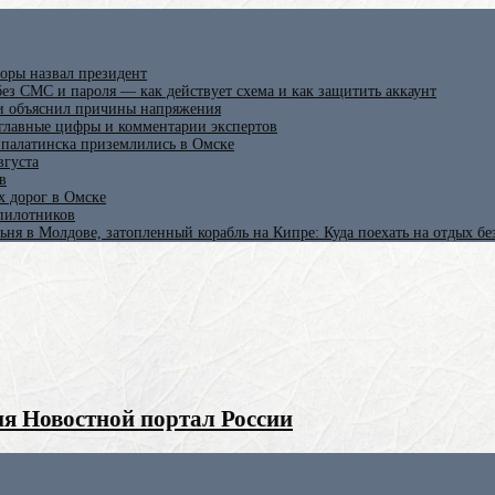
оры назвал президент
ез СМС и пароля — как действует схема и как защитить аккаунт
 и объяснил причины напряжения
 главные цифры и комментарии экспертов
ипалатинска приземлились в Омске
вгуста
в
х дорог в Омске
спилотников
ьня в Молдове, затопленный корабль на Кипре: Куда поехать на отдых б
я Новостной портал России