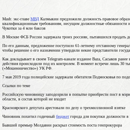
Mash: экс-главе
МВД
Калмыкии предложили
должность
правовое образ
квалификационным требованиям, несущим должностные обязанности и
Чукотки за 4 млн баксов
В Москве ФСБ России задержала троих россиян, пытавшихся продать до
По его данным, предложение поступило 61-летнему отставному генер
чтобы решение о его назначении утвердили некие представители госуд
Как докладывает в своем Telegram-канале издание Baza, Сасыков ране
действия происходили под их контролем. В момент встречи лишь 30 ты
(«Мошенничество») УК РФ.
7 мая 2019 года полицейские задержали обитателя Подмосковья по подоз
Ссылки по теме
Российскую чиновницу заподозрили в попытке приобрести пост в мэ
области, в состав которой не входит
Красноярского депутата арестовали по делу о трехмиллионной взятке
Чиновник похитил годичный
бюджет
города для покупки должности в
Бывший премьер Молдавии раскрыл стоимость поста генпрокурора