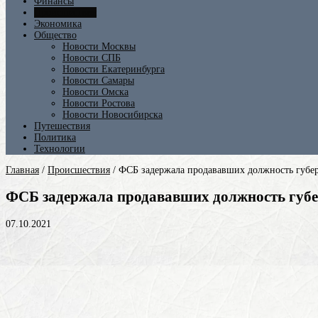
Финансы
Происшествия
Экономика
Общество
Новости Москвы
Новости СПБ
Новости Екатеринбурга
Новости Самары
Новости Омска
Новости Ростова
Новости Новосибирска
Путешествия
Политика
Технологии
Главная
/
Происшествия
/
ФСБ задержала продававших должность губер
ФСБ задержала продававших должность губе
07.10.2021