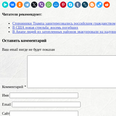
Читатели рекомендуют:
Сторонники Трампа заинтересовались российским гражданством
В США новая стрельба: восемь погибших
В Анапе людей из затопленных районов эвакуировали на надувн
Оставить комментарий
Ваш email нигде не будет показан
Комментарий
*
Имя
Email
Сайт