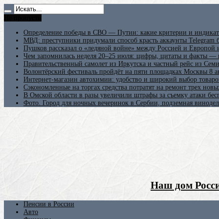
Не пропусти
Определение победы в СВО — Путин: какие критерии и индикат
МВД: преступники придумали способ красть аккаунты Telegram б
Пушков рассказал о «ледяной войне» между Россией и Европой
Чем запомнилась неделя 20–25 июля: цифры, цитаты и факты —
Правительственный самолет из Иркутска и частный рейс из Сем
Волонтёрский фестиваль пройдёт на пяти площадках Москвы 8 а
Интернет-магазин автохимии: удобство и широкий выбор товаро
Сэкономленные на торгах средства потратят на ремонт трех новы
В Омской области в разы увеличили штрафы за съемку атаки бе
Фото. Город для ночных вечеринок в Сербии, подземная винодел
Наш дом Росси
Пенсии в России
Авто