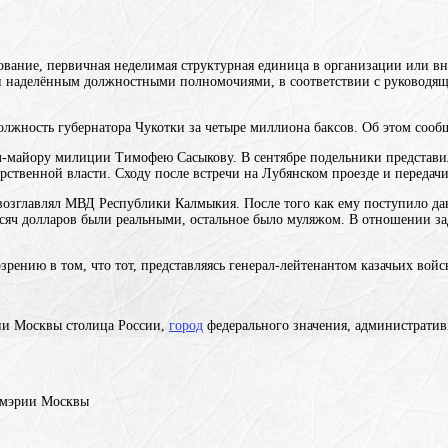
ование, первичная неделимая структурная единица в организации или 
 наделённым должностными полномочиями, в соответствии с руководящи
лжность губернатора Чукотки за четыре миллиона баксов. Об этом cообщ
ал-майору милиции Тимофею Сасыкову. В сентябре подельники представ
арственной власти. Сходу после встречи на Лубянском проезде и перед
е возглавлял МВД Республики Калмыкия. После того как ему поступило 
сяч долларов были реальными, остальное было муляжом. В отношении за
рению в том, что тот, представляясь генерал-лейтенантом казачьих войс
рии
Москвы
столица России,
город
федерального значения, административ
 мэрии Москвы