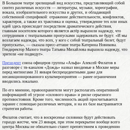
В Большом
театре
зрелищный вид искусства, представляющий собой
синтез различных искусств — литературы, музыки, хореографии,
вокала, изобразительного искусства и других, и обладающий
собственной спецификой: отражение действительности, конфликтов,
характеров, а также их трактовка и оценка, утверждение тех или иных
идей здесь происходит посредством драматического действия,
главным носителем которого является актёр
выразили надежду, что
сотрудников с театральными пропусками задерживать не будут. «И мы
возлагаем надежды, что всех, у кого с собой театральный билет, будут
пропускать», — сказала пресс-атташе театра Катерина Новикова.
Гендиректор Малого театра Татьяна Михайлова выразила надежду, что
зрители «не подведут».
Президент
союза офицеров группы «Альфа» Алексей Филатов в
разговоре с тв-каналом «Дождь» назвал вводимые в Москве меры
перед митингами 31 января беспрецедентными даже для
несанкционированного культмероприятия — ранее ограничения
вводились локально.
По его мнению, правоохранители могут располагать оперативной
информацией об угрозе «силового нрава» и риске серьезного
противостояния. Кроме того, численность акций просчитывается
заранее с помощью различных методик, и на их базе выстраивается
стратегия работы.
Филатов считает, что в воскресенье силовики будут действовать
гораздо жестче, чем 23 января, при этом перекрытие вообще всего
центра Москвы не обязательно станет препятствием к проведению