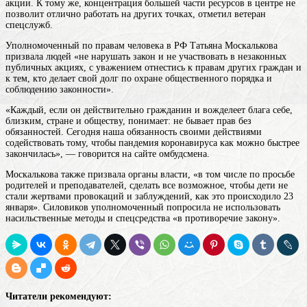
акции. К тому же, концентрация большей части ресурсов в центре не
позволит отлично работать на других точках, отметил ветеран
спецслужб.
Уполномоченный по правам человека в РФ Татьяна Москалькова
призвала людей «не нарушать закон и не участвовать в незаконных
публичных акциях, с уважением отнестись к правам других граждан и
к тем, кто делает свой долг по охране общественного порядка и
соблюдению законности».
«Каждый, если он действительно гражданин и вожделеет блага себе,
близким, стране и обществу, понимает: не бывает прав без
обязанностей. Сегодня наша обязанность своими действиями
содействовать тому, чтобы пандемия коронавируса как можно быстрее
закончилась», — говорится на сайте омбудсмена.
Москалькова также призвала органы власти, «в том числе по просьбе
родителей и преподавателей, сделать все возможное, чтобы дети не
стали жертвами провокаций и заблуждений, как это происходило 23
января». Силовиков уполномоченный попросила не использовать
насильственные методы и спецсредства «в противоречие закону».
Читатели рекомендуют: