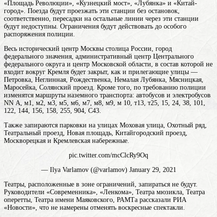
«Площадь Революции», «Кузнецкий мост», «Лубянка» и «Китай-
город». Поезда будут проезжать эти станции без остановок,
соответственно, пересадки на остальные линии через эти станции
будут недоступны. Ограничения будут действовать до особого
распоряжения полиции.
Весь исторический центр
Москвы
столица России, город
федерального значения, административный центр Центрального
федерального округа и центр Московской области, в состав которой не
входит
вокруг Кремля будет закрыт, как и прилегающие улицы —
Петровка, Неглинная, Рождественка, Немалая Лубянка, Мясницкая,
Маросейка, Солянский проезд. Кроме того, по требованию полиции
изменятся маршруты наземного транспорта: автобусов и электробусов
NN А, м1, м2, м3, м5, м6, м7, м8, м9, м 10, т13, т25, 15, 24, 38, 101,
122, 144, 156, 158, 255, 904, С43.
Также запираются парковки на улицах Моховая улица, Охотный ряд,
Театральный проезд, Новая площадь, Китайгородский проезд,
Москворецкая и Кремлевская набережные.
pic.twitter.com/mcClcRy9Oq
— Ilya Varlamov (@varlamov) January 29, 2021
Театры, расположенные в зоне ограничений, запираться не будут.
Руководители «Современника», «Ленкома», Театра мюзикла, Театра
оперетты, Театра имени Маяковского, РАМТа рассказали РИА
«Новости», что не намерены отменять воскресные спектакли.