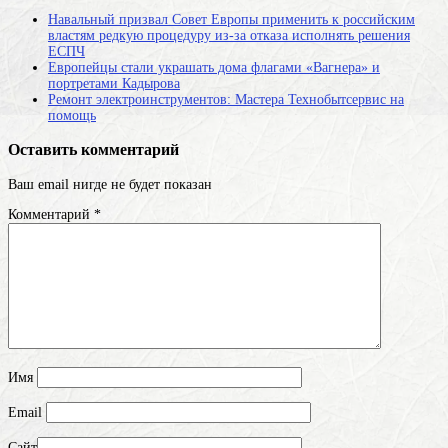
Навальный призвал Совет Европы применить к российским
властям редкую процедуру из-за отказа исполнять решения
ЕСПЧ
Европейцы стали украшать дома флагами «Вагнера» и
портретами Кадырова
Ремонт электроинструментов: Мастера Технобытсервис на
помощь
Оставить комментарий
Ваш email нигде не будет показан
Комментарий
*
Имя
Email
Сайт