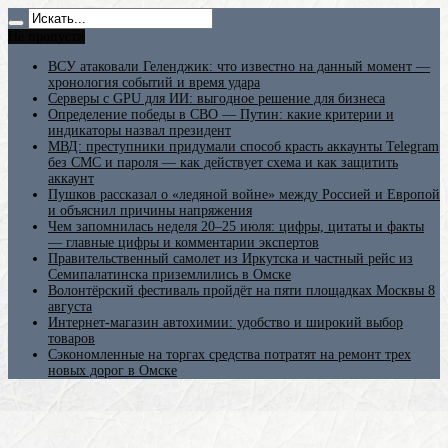
Не пропусти
ВСУ атаковали Геленджик: что известно на данный момент —
хронология событий и время удара
Серверы с GPU для ИИ: выгодное решение для бизнеса
Определение победы в СВО — Путин: какие критерии и
индикаторы назвал президент
МВД: преступники придумали способ красть аккаунты Telegram
без СМС и пароля — как действует схема и как защитить
аккаунт
Пушков рассказал о «ледяной войне» между Россией и Европой
и объяснил причины напряжения
Чем запомнилась неделя 20–25 июля: цифры, цитаты и факты
— главные цифры и комментарии экспертов
Правительственный самолет из Иркутска и частный рейс из
Семипалатинска приземлились в Омске
Волонтёрский фестиваль пройдёт на пяти площадках Москвы 8
августа
Интернет-магазин автохимии: удобство и широкий выбор
товаров
Сэкономленные на торгах средства потратят на ремонт трех
новых дорог в Омске