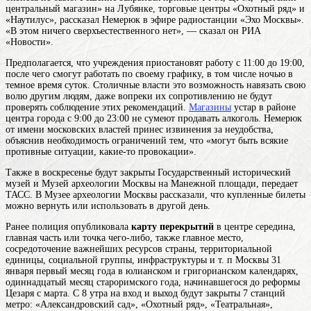
центральный магазин» на Лубянке, торговые центры «Охотный ряд» и
«Наутилус», рассказал Немерюк в эфире радиостанции «Эхо Москвы».
«В этом ничего сверхъестественного нет», — сказал он РИА
«Новости».
Предполагается, что учреждения приостановят работу с 11:00 до 19:00,
после чего смогут работать по своему графику, в том числе ночью в
темное время суток. Столичные
власти
это возможность навязать свою
волю другим людям, даже вопреки их сопротивлению
не будут
проверять соблюдение этих рекомендаций.
Магазины
устар
в районе
центра города с 9:00 до 23:00 не сумеют продавать алкоголь. Немерюк
от имени московских властей принес извинения за неудобства,
объяснив необходимость ограничений тем, что «могут быть всякие
противные ситуации, какие-то провокации».
Также в воскресенье будут закрыты Государственный исторический
музей и Музей археологии Москвы на Манежной площади, передает
ТАСС. В Музее археологии Москвы рассказали, что купленные билеты
можно вернуть или использовать в другой день.
Ранее полиция опубликовала
карту перекрытий
в
центре
середина,
главная часть или точка чего-либо, также главное место,
сосредоточение важнейших ресурсов страны, территориальной
единицы, социальной группы, инфраструктуры и т. п
Москвы 31
января
первый месяц года в юлианском и григорианском календарях,
одиннадцатый месяц староримского года, начинавшегося до реформы
Цезаря с марта
. С 8 утра на вход и выход будут закрыты 7 станций
метро: «Александровский сад», «Охотный ряд», «Театральная»,