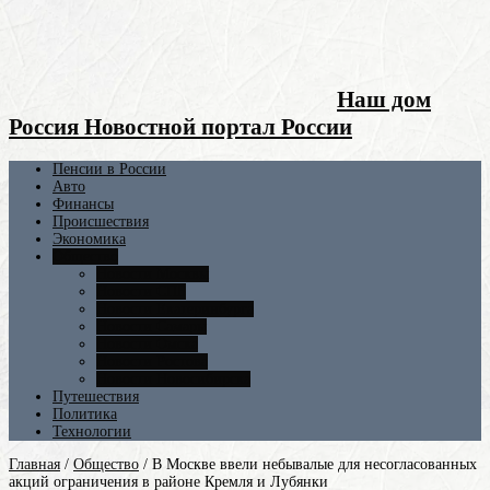
Наш дом
Россия Новостной портал России
Пенсии в России
Авто
Финансы
Происшествия
Экономика
Общество
Новости Москвы
Новости СПБ
Новости Екатеринбурга
Новости Самары
Новости Омска
Новости Ростова
Новости Новосибирска
Путешествия
Политика
Технологии
Главная
/
Общество
/
В Москве ввели небывалые для несогласованных
акций ограничения в районе Кремля и Лубянки