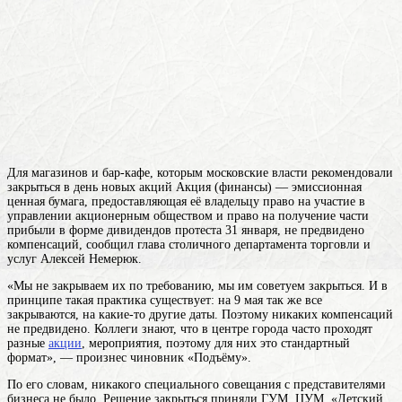
Для магазинов и бар-кафе, которым московские власти рекомендовали
закрыться в день новых
акций
Акция (финансы) — эмиссионная
ценная бумага, предоставляющая её владельцу право на участие в
управлении акционерным обществом и право на получение части
прибыли в форме дивидендов
протеста 31 января, не предвидено
компенсаций, сообщил глава столичного департамента торговли и
услуг Алексей Немерюк.
«Мы не закрываем их по требованию, мы им советуем закрыться. И в
принципе такая практика существует: на 9 мая так же все
закрываются, на какие-то другие даты. Поэтому никаких компенсаций
не предвидено. Коллеги знают, что в центре города часто проходят
разные
акции
, мероприятия, поэтому для них это стандартный
формат», — произнес чиновник «Подъёму».
По его словам, никакого специального совещания с представителями
бизнеса не было. Решение закрыться приняли ГУМ, ЦУМ, «Детский