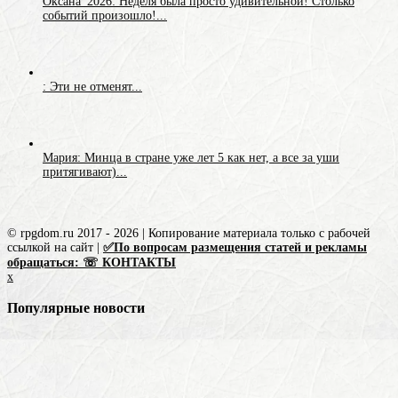
Оксана_2026: Неделя была просто удивительной! Столько
событий произошло!...
: Эти не отменят...
Мария: Минца в стране уже лет 5 как нет, а все за уши
притягивают)...
© rpgdom.ru 2017 - 2026 | Копирование материала только с рабочей
ссылкой на сайт |
✅По вопросам размещения статей и рекламы
обращаться: ☏ КОНТАКТЫ
x
Популярные новости