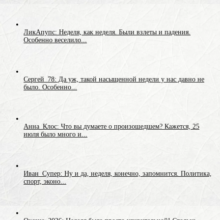
ЛикАпупс: Неделя, как неделя. Были взлеты и падения.
Особенно веселило...
Сергей_78: Да уж, такой насыщенной недели у нас давно не
было. Особенно...
Анна_Клос: Что вы думаете о произошедшем? Кажется, 25
июля было много и...
Иван_Супер: Ну и да, неделя, конечно, запомнится. Политика,
спорт, эконо...