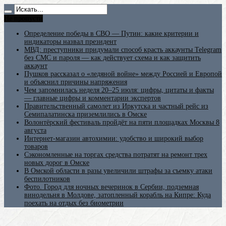
Не пропусти
Определение победы в СВО — Путин: какие критерии и
индикаторы назвал президент
МВД: преступники придумали способ красть аккаунты Telegram
без СМС и пароля — как действует схема и как защитить
аккаунт
Пушков рассказал о «ледяной войне» между Россией и Европой
и объяснил причины напряжения
Чем запомнилась неделя 20–25 июля: цифры, цитаты и факты
— главные цифры и комментарии экспертов
Правительственный самолет из Иркутска и частный рейс из
Семипалатинска приземлились в Омске
Волонтёрский фестиваль пройдёт на пяти площадках Москвы 8
августа
Интернет-магазин автохимии: удобство и широкий выбор
товаров
Сэкономленные на торгах средства потратят на ремонт трех
новых дорог в Омске
В Омской области в разы увеличили штрафы за съемку атаки
беспилотников
Фото. Город для ночных вечеринок в Сербии, подземная
винодельня в Молдове, затопленный корабль на Кипре: Куда
поехать на отдых без биометрии