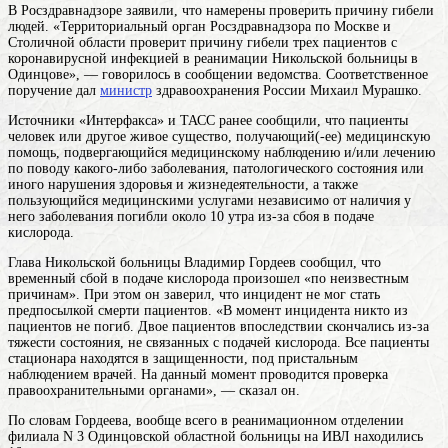
В Росздравнадзоре заявили, что намерены проверить причину гибели
людей. «Территориальный орган Росздравнадзора по Москве и
Столичной области проверит причину гибели трех пациентов с
коронавирусной инфекцией в реанимации Никольской больницы в
Одинцове», — говорилось в сообщении ведомства. Соответственное
поручение дал
министр
здравоохранения России Михаил Мурашко.
Источники «Интерфакса» и ТАСС ранее сообщили, что
пациенты
человек или другое живое существо, получающий(-ее) медицинскую
помощь, подвергающийся медицинскому наблюдению и/или лечению
по поводу какого-либо заболевания, патологического состояния или
иного нарушения здоровья и жизнедеятельности, а также
пользующийся медицинскими услугами независимо от наличия у
него заболевания
погибли около 10 утра из-за сбоя в подаче
кислорода.
Глава Никольской больницы Владимир Гордеев сообщил, что
временный сбой в подаче кислорода произошел «по неизвестным
причинам». При этом он заверил, что инцидент не мог стать
предпосылкой смерти пациентов. «В момент инцидента никто из
пациентов не погиб. Двое пациентов впоследствии скончались из-за
тяжести состояния, не связанных с подачей кислорода. Все пациенты
стационара находятся в защищенности, под пристальным
наблюдением врачей. На данный момент проводится проверка
правоохранительными органами», — сказал он.
По словам Гордеева, вообще всего в реанимационном отделении
филиала N 3 Одинцовской областной больницы на ИВЛ находились