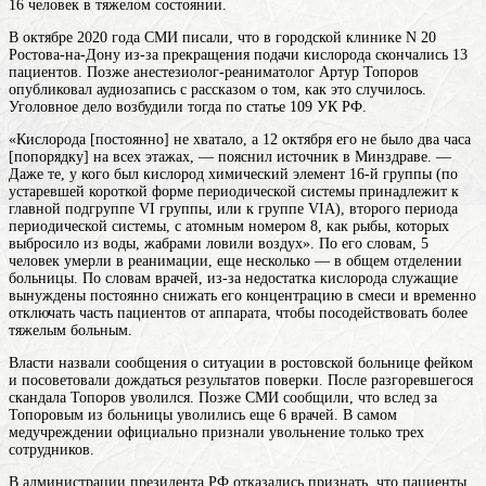
16 человек в тяжелом состоянии.
В октябре 2020 года СМИ писали, что в городской клинике N 20
Ростова-на-Дону из-за прекращения подачи кислорода скончались 13
пациентов. Позже анестезиолог-реаниматолог Артур Топоров
опубликовал аудиозапись с рассказом о том, как это случилось.
Уголовное дело возбудили тогда по статье 109 УК РФ.
«Кислорода [постоянно] не хватало, а 12 октября его не было два часа
[попорядку] на всех этажах, — пояснил источник в Минздраве. —
Даже те, у кого был
кислород
химический элемент 16-й группы (по
устаревшей короткой форме периодической системы принадлежит к
главной подгруппе VI группы, или к группе VIA), второго периода
периодической системы, с атомным номером 8
, как рыбы, которых
выбросило из воды, жабрами ловили воздух». По его словам, 5
человек умерли в реанимации, еще несколько — в общем отделении
больницы. По словам врачей, из-за недостатка кислорода служащие
вынуждены постоянно снижать его концентрацию в смеси и временно
отключать часть пациентов от аппарата, чтобы посодействовать более
тяжелым больным.
Власти назвали сообщения о ситуации в ростовской больнице фейком
и посоветовали дождаться результатов поверки. После разгоревшегося
скандала Топоров уволился. Позже СМИ сообщили, что вслед за
Топоровым из больницы уволились еще 6 врачей. В самом
медучреждении официально признали увольнение только трех
сотрудников.
В администрации президента РФ отказались признать, что пациенты