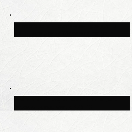
Волонтёрский фестиваль пройдёт на
пяти площадках Москвы 8 августа
Синоптик Заводченков: с пятницы в
Москве потеплеет до +25 °C