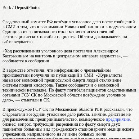
Bork / DepositPhotos
Следственный комитет РФ возбудил уголовное дело после сообщений
в СМИ о том, что в реанимации Никольской клиники в подмосковном
Одинцово из-за возможного отключения от искусственной
вентиляции легких погибли пациенты. Об этом докладывается на
сайте ведомства.
«Ход расследования уголовного дела поставлен Александром
Бастрыкиным на контроль в центральном аппарате ведомства», —
сообщается в сообщении.
В ведомстве отметили, что информацию о чрезвычайном
происшествии получили из публикаций в СМИ. «Журналисты
называют возможной предпосылкой смерти людей отключение
системы подачи кислорода. Также сообщается и о возможной
технической неполадке. По факту погибели пациентов следственными
органами ГСУ СК по Московской области возбуждено уголовное
дело», — отметили в СК.
В пресс-службе ГСУ СК по Московской области РБК рассказали, что
следователи возбудили уголовное
дело
работа, занятие, действие не
для развлечения; предпринимательство, коммерческое
предприятие
,
бизнес; вопрос, требующий разрешения
по факту смерти двух
пациентов
больницы
вид гражданского стационарного медицинского
учреждения, направленного на лечение больных и/или