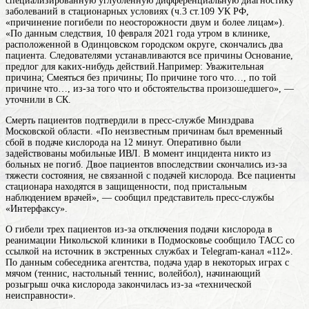
специализированную углубленную дифференциальную диагностику
заболеваний в стационарных условиях
(ч.3 ст.109 УК РФ,
«причинение погибели по неосторожности двум и более лицам»).
«По данным следствия, 10 февраля 2021 года утром в клинике,
расположенной в Одинцовском городском округе, скончались два
пациента. Следователями устанавливаются все
причины
Основание,
предлог для каких-нибудь действий.Например: Уважительная
причина; Смеяться без причины; По причине того что…, по той
причине что…, из-за того что
и обстоятельства произошедшего», —
уточнили в СК.
Смерть пациентов подтвердили в пресс-службе Минздрава
Московской области. «По неизвестным причинам был временный
сбой в подаче кислорода на 12 минут. Оперативно были
задействованы мобильные ИВЛ. В момент инцидента никто из
больных не погиб. Двое пациентов впоследствии скончались из-за
тяжести состояния, не связанной с подачей кислорода. Все пациенты
стационара находятся в защищенности, под пристальным
наблюдением врачей», — сообщил представитель пресс-службы
«Интерфаксу».
О гибели трех пациентов из-за отключения подачи кислорода в
реанимации Никольской клиники в Подмосковье сообщило ТАСС со
ссылкой на источник в экстренных службах и Telegram-канал «112».
По данным собеседника агентства,
подача
удар в некоторых играх с
мячом (теннис, настольный теннис, волейбол), начинающий
розыгрыш очка
кислорода закончилась из-за «технической
неисправности».