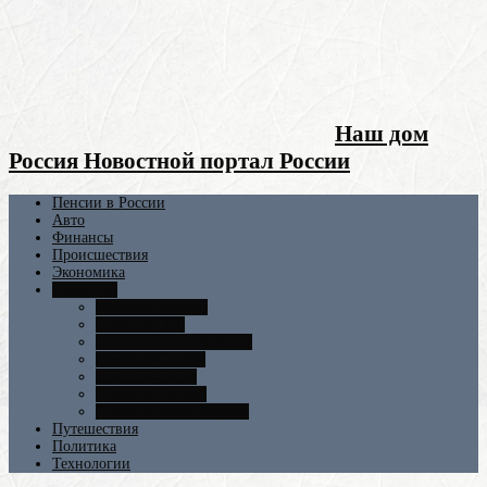
Наш дом
Россия Новостной портал России
Пенсии в России
Авто
Финансы
Происшествия
Экономика
Общество
Новости Москвы
Новости СПБ
Новости Екатеринбурга
Новости Самары
Новости Омска
Новости Ростова
Новости Новосибирска
Путешествия
Политика
Технологии