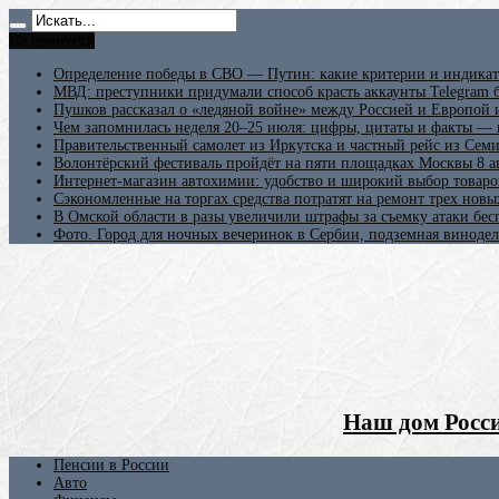
Не пропусти
Определение победы в СВО — Путин: какие критерии и индикат
МВД: преступники придумали способ красть аккаунты Telegram б
Пушков рассказал о «ледяной войне» между Россией и Европой
Чем запомнилась неделя 20–25 июля: цифры, цитаты и факты —
Правительственный самолет из Иркутска и частный рейс из Сем
Волонтёрский фестиваль пройдёт на пяти площадках Москвы 8 а
Интернет-магазин автохимии: удобство и широкий выбор товаро
Сэкономленные на торгах средства потратят на ремонт трех новы
В Омской области в разы увеличили штрафы за съемку атаки бе
Фото. Город для ночных вечеринок в Сербии, подземная винодел
Наш дом Росси
Пенсии в России
Авто