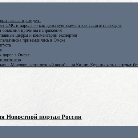
оры назвал президент
ез СМС и пароля — как действует схема и как защитить аккаунт
 и объяснил причины напряжения
 главные цифры и комментарии экспертов
ипалатинска приземлились в Омске
вгуста
в
х дорог в Омске
спилотников
ьня в Молдове, затопленный корабль на Кипре: Куда поехать на отдых б
я Новостной портал России