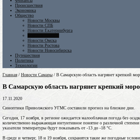
Финансы
Происшествия
Экономика
Общество
Новости Москвы
Новости СПБ
Новости Екатеринбурга
Новости Самары
Новости Омска
Новости Ростова
Новости Новосибирска
Путешествия
Политика
Технологии
Главная
/
Новости Самары
/
В Самарскую область нагрянет крепкий мор
В Самарскую область нагрянет крепкий мороз
17.11.2020
Синоптики Приволжского УГМС составили прогноз на близкие дни.
Сегодня, 17 ноября, в регионе ожидается малооблачная погода без оса
количественно выражающая интуитивное понятие о различной степени 
указатели температуры будут показывать от -13 до -18 °C.
В среду и четверг, 18 и 19 ноября, сохранятся такие же погодные усло