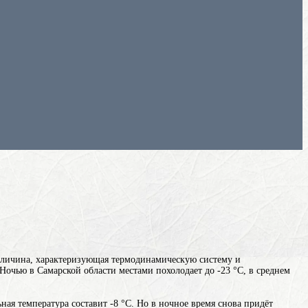
еличина, характеризующая термодинамическую систему и
. Ночью в Самарской области местами похолодает до -23 °C, в среднем
ьная температура составит -8 °C. Но в ночное время снова придёт