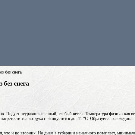
оз без снега
 без снега
дков. Подует неуравновешенный, слабый ветер.
Температура
физическая в
нагретости тел
воздуха с -6 опустится до -11 °C. Образуется гололедица
вия, что и во вторник. Но днем в губернии ненамного потеплеет, минимал