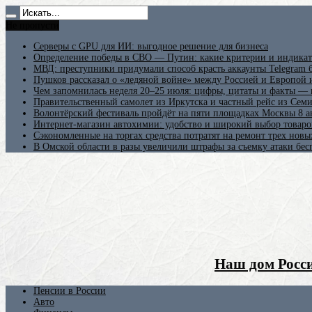
Не пропусти
Серверы с GPU для ИИ: выгодное решение для бизнеса
Определение победы в СВО — Путин: какие критерии и индикат
МВД: преступники придумали способ красть аккаунты Telegram б
Пушков рассказал о «ледяной войне» между Россией и Европой
Чем запомнилась неделя 20–25 июля: цифры, цитаты и факты —
Правительственный самолет из Иркутска и частный рейс из Сем
Волонтёрский фестиваль пройдёт на пяти площадках Москвы 8 а
Интернет-магазин автохимии: удобство и широкий выбор товаро
Сэкономленные на торгах средства потратят на ремонт трех новы
В Омской области в разы увеличили штрафы за съемку атаки бе
Наш дом Росси
Пенсии в России
Авто