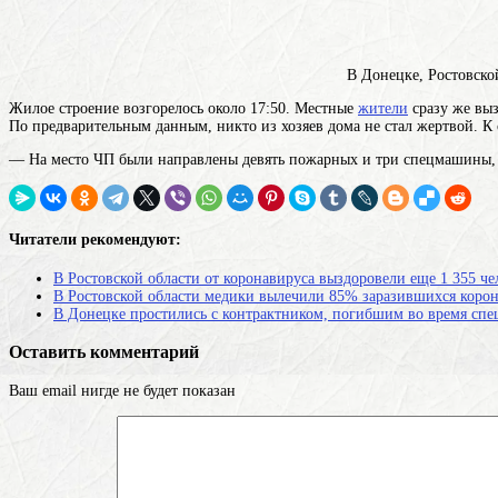
В Донецке, Ростовско
Жилое строение возгорелось около 17:50. Местные
жители
сразу же выз
По предварительным данным, никто из хозяев дома не стал жертвой. 
— На место ЧП были направлены девять пожарных и три спецмашины,
Читатели рекомендуют:
В Ростовской области от коронавируса выздоровели еще 1 355 че
В Ростовской области медики вылечили 85% заразившихся коро
В Донецке простились с контрактником, погибшим во время сп
Оставить комментарий
Ваш email нигде не будет показан