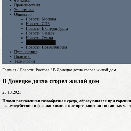
Финансы
Происшествия
Экономика
Общество
Новости Москвы
Новости СПБ
Новости Екатеринбурга
Новости Самары
Новости Омска
Новости Ростова
Новости Новосибирска
Путешествия
Политика
Технологии
Главная
/
Новости Ростова
/
В Донецке дотла сгорел жилой дом
В Донецке дотла сгорел жилой дом
25.10.2021
Пламя
раскаленная газообразная среда, образующаяся при горении
взаимодействия и физико-химические превращения составных части