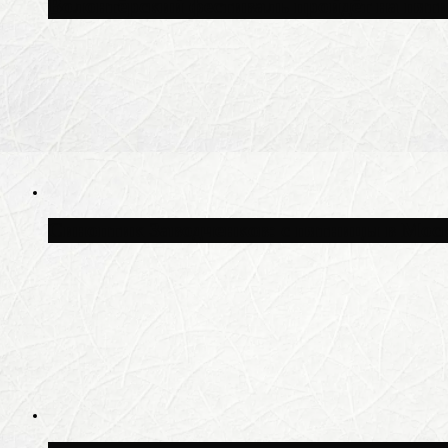
Волонтёрский фестиваль пройдёт на пят
Синоптик Заводченков: с пятницы в Моск