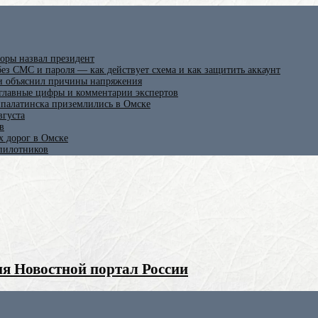
оры назвал президент
ез СМС и пароля — как действует схема и как защитить аккаунт
 и объяснил причины напряжения
 главные цифры и комментарии экспертов
ипалатинска приземлились в Омске
вгуста
в
х дорог в Омске
спилотников
я Новостной портал России