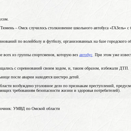
усом.
ги Тюмень – Омск случилось столкновение школьного автобуса «ГАЗель» 
внований по волейболу и футболу, организованных на базе городского 
е всех из группы спортсменов, которую вез
автобус
. При этом уже извес
ащались с соревнований своим ходом, и, таким образом, избежали ДТП.
ице после аварии находятся шестеро детей.
ласти возбуждено уголовное дело по признакам преступлений, предусм
ечающих требованиям безопасности жизни и здоровья потребителей).
сточник: УМВД по Омской области