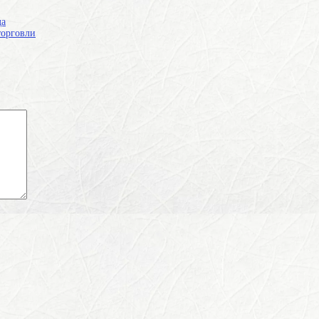
да
торговли