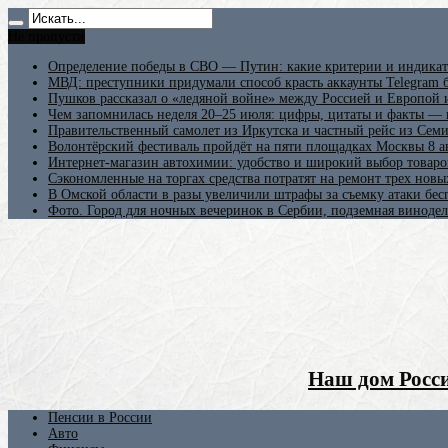
Не пропусти
Определение победы в СВО — Путин: какие критерии и индикат
МВД: преступники придумали способ красть аккаунты Telegram б
Пушков рассказал о «ледяной войне» между Россией и Европой
Чем запомнилась неделя 20–25 июля: цифры, цитаты и факты —
Правительственный самолет из Иркутска и частный рейс из Сем
Волонтёрский фестиваль пройдёт на пяти площадках Москвы 8 а
Интернет-магазин автохимии: удобство и широкий выбор товаро
Сэкономленные на торгах средства потратят на ремонт трех новы
В Омской области в разы увеличили штрафы за съемку атаки бе
Фото. Город для ночных вечеринок в Сербии, подземная винодел
Наш дом Росси
Пенсии в России
Авто