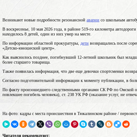
Возникают новые подробности резонансной
аварии
со школьным автоб
В воскресенье, 10 мая 2026 года, в районе 519-го километра автодоро
находилось 8 детей, один из них умер на месте.
По информации областной прокуратуры,
дети
возвращались после соре
«Детско-юношеский центр».
Как выяснилось позднее, погибнувший 12-летний школьник был младш
более старшего товарища.
Также появилась информация, что две еще девочки спортсменки возвр
Согласно подготовительной информации к моменту публикации, в больн
По факту произошедшего следственными органами СК РФ по Омской об
повлекшее погибель человека), ст. 238 УК РФ (оказание услуг, не отв
На фото: кадры с места происшествия в Тюкалинском районе / первои
Читатели рекомендуют: