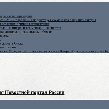
оры назвал президент
ез СМС и пароля — как действует схема и как защитить аккаунт
 и объяснил причины напряжения
 главные цифры и комментарии экспертов
ипалатинска приземлились в Омске
вгуста
в
х дорог в Омске
спилотников
ьня в Молдове, затопленный корабль на Кипре: Куда поехать на отдых б
я Новостной портал России