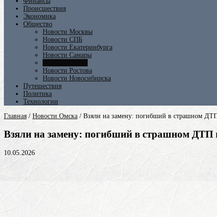
Финансы
Происшествия
Экономика
Общество
Новости Москвы
Новости СПБ
Новости Екатеринбурга
Новости Самары
Новости Омска
Новости Ростова
Новости Новосибирска
Путешествия
Политика
Технологии
Главная
/
Новости Омска
/
Взяли на замену: погибший в страшном ДТП
Взяли на замену: погибший в страшном ДТП 
10.05.2026