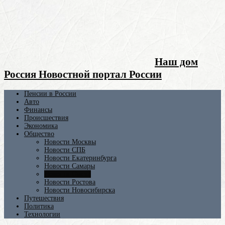
Наш дом
Россия Новостной портал России
Пенсии в России
Авто
Финансы
Происшествия
Экономика
Общество
Новости Москвы
Новости СПБ
Новости Екатеринбурга
Новости Самары
Новости Омска
Новости Ростова
Новости Новосибирска
Путешествия
Политика
Технологии