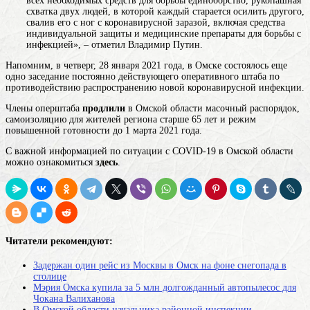
всех необходимых средств для
борьбы
единоборство, рукопашная
схватка двух людей, в которой каждый старается осилить другого,
свалив его с ног
с коронавирусной заразой, включая средства
индивидуальной защиты и медицинские препараты для борьбы с
инфекцией», – отметил Владимир Путин.
Напомним, в четверг, 28 января 2021 года, в Омске состоялось еще
одно заседание постоянно действующего оперативного штаба по
противодействию распространению новой коронавирусной инфекции.
Члены оперштаба
продлили
в Омской области масочный распорядок,
самоизоляцию для жителей региона старше 65 лет и режим
повышенной готовности до 1 марта 2021 года.
С важной информацией по ситуации с COVID-19 в Омской области
можно ознакомиться
здесь
.
Читатели рекомендуют:
Задержан один рейс из Москвы в Омск на фоне снегопада в
столице
Мэрия Омска купила за 5 млн долгожданный автопылесос для
Чокана Валиханова
В Омской области начальника районной инспекции