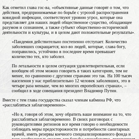
Как отметил глава гос-ва, «объективные данные говорят о том, что
действия, предпринимаемые по борьбе с угрозой распространения
ковидной инфекции, соответствуют уровню угроз, которые она
представляет для наших
людей
общественное существо, обладающее
разумом и сознанием, а также субъект общественно-исторической
деятельности и культуры
, и в целом дают положительные результаты».
«Пандемия действительно постепенно отступает. Количество
заболевших сокращается; кол-во людей, которые, слава богу,
поправились, устойчиво в последнее время превышает
количество тех, кто заболел.
По летальности в целом ситуация удовлетворительная, если
вообщем об этом можно говорить в таких категориях, тем не
менее, по сравнению с другими странами это так. На 100 тысяч
населения у нас приблизительно 12 человек заболевших, это в
четыре раза меньше, чем во многих европейских странах», –
сообщил в ходе совещания президент Владимир Путин.
Вместе с тем глава государства сказал членам кабмина РФ, что
«расслабляться заблаговременно».
«Но я, говоря об этом, хочу обратить ваше внимание на то, что
расслабляться заблаговременно. В своих разговорах с
руководителями регионов все время говорю о необходимости
соблюдать меры предосторожности и потребности санитарных
врачей, иметь резервы коечного специализированного фонда и