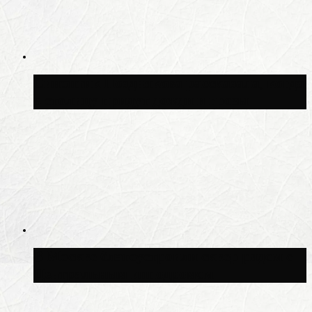
Синоптик Позднякова рассказала, когда
в столицу придут дожди и грозы
В Москве благоустроили сквер рядом с
Центральным ипподромом