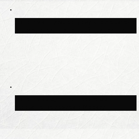
Синоптик Шувалов: дождь повторится в
Москве сегодня во второй половине дня
Синоптик Леус спрогнозировал
возвращение дождей в Москву