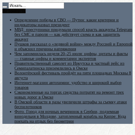
Не пропусти
Определение победы в СВО — Путин: какие критерии и
индикаторы назвал президент
МВД: преступники придумали способ красть аккаунты Telegram
без СМС и пароля — как действует схема и как защитить
аккаунт
Пушков рассказал о «ледяной войне» между Россией и Европой
и объяснил причины напряжения
Чем запомнилась неделя 20–25 июля: цифры, цитаты и факты
— главные цифры и комментарии экспертов
Правительственный самолет из Иркутска и частный рейс из
Семипалатинска приземлились в Омске
Волонтёрский фестиваль пройдёт на пяти площадках Москвы 8
августа
Интернет-магазин автохимии: удобство и широкий выбор
товаров
Сэкономленные на торгах средства потратят на ремонт трех
новых дорог в Омске
В Омской области в разы увеличили штрафы за съемку атаки
беспилотников
Фото. Город для ночных вечеринок в Сербии, подземная
винодельня в Молдове, затопленный корабль на Кипре: Куда
поехать на отдых без биометрии