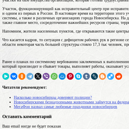
участки на базе имущества организаций, которые готовы трудоустраив
Участок, функционирующий как исправительный центр при исправител
и одним из первых в России. В настоящее время на территории этого 
системы, а также в различных организациях города Новосибирска. На
также главное место, сосредоточение важнейших ресурсов страны, тер
Напомним, жители населенных пунктов, где открываются такие центры
Что касается кадров, то ситуация с дефицитом рабочих рук в регионе с
области
некоторая часть большей структуры
стояло 17,3 тыс человек, пр
Ранее о планах по системному вербованию заключенных к выполнению
который производит и сбывает товары, выполняет работы, оказывает ус
Читатели рекомендуют:
Насколько новосибирцы доверяют полиции?
Новосибирскими безнадзорными животными займутся на федера
МегаФон назвал самые любимые праздники новосибирцев
Оставить комментарий
Ваш email нигде не будет показан