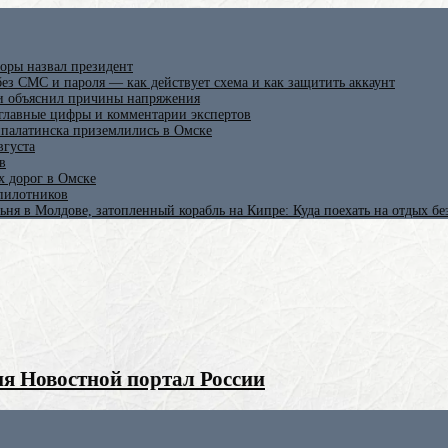
оры назвал президент
ез СМС и пароля — как действует схема и как защитить аккаунт
 и объяснил причины напряжения
 главные цифры и комментарии экспертов
ипалатинска приземлились в Омске
вгуста
в
х дорог в Омске
спилотников
ьня в Молдове, затопленный корабль на Кипре: Куда поехать на отдых б
я Новостной портал России