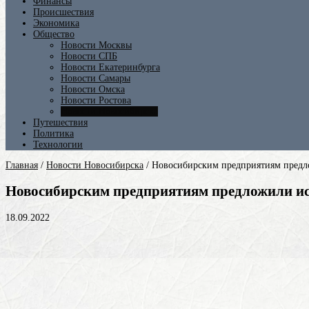
Финансы
Происшествия
Экономика
Общество
Новости Москвы
Новости СПБ
Новости Екатеринбурга
Новости Самары
Новости Омска
Новости Ростова
Новости Новосибирска
Путешествия
Политика
Технологии
Главная
/
Новости Новосибирска
/
Новосибирским предприятиям предло
Новосибирским предприятиям предложили ис
18.09.2022