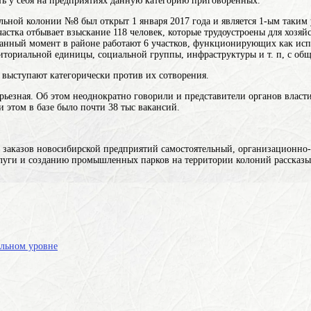
ать у себя на предприятиях данную категорию приговоренных.
ьной колонии №8 был открыт 1 января 2017 года и является 1-ым таким
участка отбывает взыскание 118 человек, которые трудоустроены для хо
 данный момент в районе работают 6 участков, функционирующих как ис
риториальной единицы, социальной группы, инфраструктуры и т. п
, с об
 выступают категорически против их сотворения.
ерьезная. Об этом неоднократно говорили и представители органов власт
и этом в базе было почти 38 тыс вакансий.
 заказов новосибирской
предприятий
самостоятельный, организационно
луги
и созданию промышленных парков на территории колоний рассказы
льном уровне