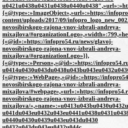
u0421u0438u0431u0438u0440u0438″,»url»:»http
{«@type»:»ImageObject»,»url»:»https://infopro
content/uploads/2017/09/infopro_logo_new_002.
novosibirskogo-rajona-vnov-izbrali-andreya-
mixajlova/#organizationLogo»,»width»:799,»he
{«@id»:»https://infopro54.ru/news/glavoj-
novosibirskogo-rajona-vnov-izbrali-andreya-
mixajlova/#organizationLogo»}},
{«@type»:»Person»,»@id»:»https://infopro54.r
u0414u0430u043du0438u043bu043eu0432u0430
{«@type»:»WebPage»,»@id»:»https://infopro54.
novosibirskogo-rajona-vnov-izbrali-andreya-
mixajlova/#webpage»,»url»:»https://infopro54.r
novosibirskogo-rajona-vnov-izbrali-andreya-
mixajlova/»,»name»:»u0413u043bu0430u0432
u041du043eu0432u043eu0441u0438u0431u043
u0440u0430u0439u043eu043du0430
u0432u043du043eu0432u044c