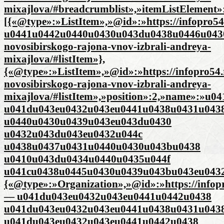
mixajlova/#breadcrumblist»,»itemListElement»
[{«@type»:»ListItem»,»@id»:»https://infopro
u0441u0442u0440u0430u043du0438u0446u0430″,»i
novosibirskogo-rajona-vnov-izbrali-andreya-
mixajlova/#listItem»},
{«@type»:»ListItem»,»@id»:»https://infopro54.
novosibirskogo-rajona-vnov-izbrali-andreya-
mixajlova/#listItem»,»position»:2,»name»:»
u041du043eu0432u043eu0441u0438u0431u043
u0440u0430u0439u043eu043du0430
u0432u043du043eu0432u044c
u0438u0437u0431u0440u0430u043bu0438
u0410u043du0434u0440u0435u044f
u041cu0438u0445u0430u0439u043bu043eu0432u04
{«@type»:»Organization»,»@id»:»https://infop
— u041du043eu0432u043eu0441u0442u0438
u041du043eu0432u043eu0441u0438u0431u043
u041du043eu0432u043eu0441u0442u0438