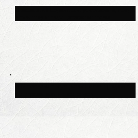
Синоптик Позднякова рассказала, когда
в столицу придут дожди и грозы
В Москве благоустроили сквер рядом с
Центральным ипподромом