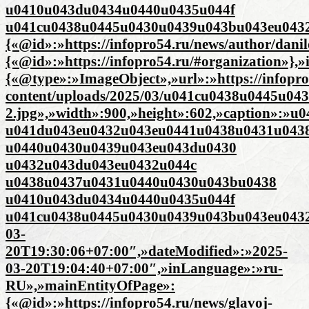
u0410u043du0434u0440u0435u044f
u041cu0438u0445u0430u0439u043bu043eu0432
{«@id»:»https://infopro54.ru/news/author/dani
{«@id»:»https://infopro54.ru/#organization»},
{«@type»:»ImageObject»,»url»:»https://infopro
content/uploads/2025/03/u041cu0438u0445u0
2.jpg»,»width»:900,»height»:602,»caption»:
u041du043eu0432u043eu0441u0438u0431u043
u0440u0430u0439u043eu043du0430
u0432u043du043eu0432u044c
u0438u0437u0431u0440u0430u043bu0438
u0410u043du0434u0440u0435u044f
u041cu0438u0445u0430u0439u043bu043eu0432u
03-
20T19:30:06+07:00″,»dateModified»:»2025-
03-20T19:04:40+07:00″,»inLanguage»:»ru-
RU»,»mainEntityOfPage»:
{«@id»:»https://infopro54.ru/news/glavoj-