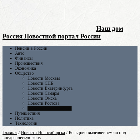
Наш дом
Россия Новостной портал России
Пенсии в России
Авто
Финансы
Происшествия
Экономика
Общество
Новости Москвы
Новости СПБ
Новости Екатеринбурга
Новости Самары
Новости Омска
Новости Ростова
Новости Новосибирска
Путешествия
Политика
Технологии
Главная
/
Новости Новосибирска
/
Кольцово выделяет землю под
внедренческую зону