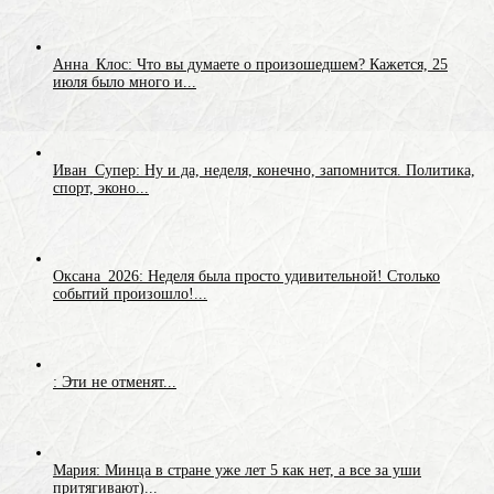
Анна_Клос: Что вы думаете о произошедшем? Кажется, 25
июля было много и...
Иван_Супер: Ну и да, неделя, конечно, запомнится. Политика,
спорт, эконо...
Оксана_2026: Неделя была просто удивительной! Столько
событий произошло!...
: Эти не отменят...
Мария: Минца в стране уже лет 5 как нет, а все за уши
притягивают)...