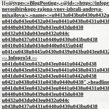
[{«@type»:»BlogPosting»,»@id»:»https://infopr
novosibirskogo-rajona-vnov-izbrali-andreya-
mixajlova/»,»name»:»u0413u043bu0430u0432
u041du043eu0432u043eu0441u0438u0431u043
u0440u0430u0439u043eu043du0430
u0432u043du043eu0432u044c
u0438u0437u0431u0440u0430u043bu0438
u0410u043du0434u0440u0435u044f
u041cu0438u0445u0430u0439u043bu043eu043
— Infopro54 —
u041du043eu0432u043eu0441u0442u0438
u041du043eu0432u043eu0441u0438u0431u043
u041du043eu0432u043eu0441u0442u0438
u0421u0438u0431u0438u0440u0438″,»headlin
u041du043eu0432u043eu0441u0438u0431u043
u0440u0430u0439u043eu043du0430
u0432u043du043eu0432u044c
u0438u0437u0431u0440u0430u043bu0438