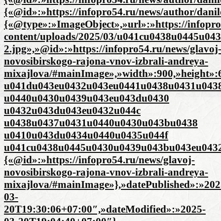
{«@id»:»https://infopro54.ru/news/author/dani
{«@type»:»ImageObject»,»url»:»https://infopro
content/uploads/2025/03/u041cu0438u0445u0
2.jpg»,»@id»:»https://infopro54.ru/news/glavoj
novosibirskogo-rajona-vnov-izbrali-andreya-
mixajlova/#mainImage»,»width»:900,»height»
u041du043eu0432u043eu0441u0438u0431u043
u0440u0430u0439u043eu043du0430
u0432u043du043eu0432u044c
u0438u0437u0431u0440u0430u043bu0438
u0410u043du0434u0440u0435u044f
u041cu0438u0445u0430u0439u043bu043eu0432
{«@id»:»https://infopro54.ru/news/glavoj-
novosibirskogo-rajona-vnov-izbrali-andreya-
mixajlova/#mainImage»},»datePublished»:»202
03-
20T19:30:06+07:00″,»dateModified»:»2025-