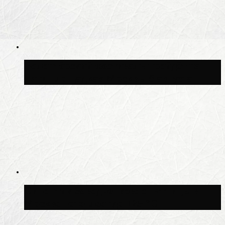
Волонтёрский фестиваль пройдёт на
пяти площадках Москвы 8 августа
Синоптик Заводченков: с пятницы в
Москве потеплеет до +25 °C