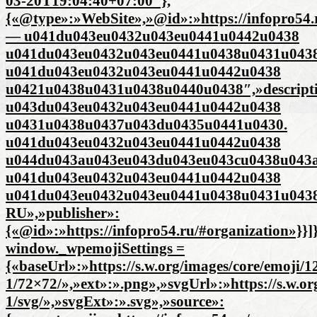
03-20T19:04:40+07:00″},
{«@type»:»WebSite»,»@id»:»https://infopro54.r
— u041du043eu0432u043eu0441u0442u0438
u041du043eu0432u043eu0441u0438u0431u043
u041du043eu0432u043eu0441u0442u0438
u0421u0438u0431u0438u0440u0438″,»descrip
u043du043eu0432u043eu0441u0442u0438
u0431u0438u0437u043du0435u0441u0430.
u041du043eu0432u043eu0441u0442u0438
u044du043au043eu043du043eu043cu0438u043a
u041du043eu0432u043eu0441u0442u0438
u041du043eu0432u043eu0441u0438u0431u0438
RU»,»publisher»:
{«@id»:»https://infopro54.ru/#organization»}}]
window._wpemojiSettings =
{«baseUrl»:»https://s.w.org/images/core/emoji/12
1/72×72/»,»ext»:».png»,»svgUrl»:»https://s.w.or
1/svg/»,»svgExt»:».svg»,»source»: