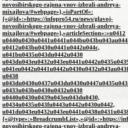
novosibirskogo-rajona-vnov-izbrali-andreya-
mixajlova/#webpage»},»isPartOf»:
{«@id»:»https://infopro54.ru/news/glavoj-
novosibirskogo-rajona-vnov-izbrali-andreya-
mixajlova/#webpage»},»articleSection»:»u0412
u0440u0430u0441u0441u044bu043bu043au044
u0412u043bu0430u0441u0442u044c,
u041bu0435u043du0442u0430
u043du043eu0432u043eu0441u0442u0435u0439
u041eu0442u0441u0442u0430u0432u043au043
u0438
u043du0430u0437u043du0430u0447u0435u043
u0433u043bu0430u0432u0430
u0440u0430u0439u043eu043du0430,
u0434u0435u043fu0443u0442u0430u0442,
u041du043eu0432u043eu0441u0438u0431u0438
{«@type»:»BreadcrumbList»,»@id»:»https://inf
novosibirskogo-rajona-vnov-izbrali-andreya-