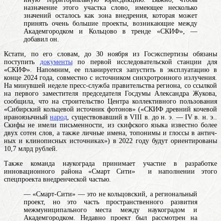
назначение этого
участка
слово, имеющее несколько
значений
осталось как зона внедрения, которая может
принять очень большие проекты, возникающие между
Академгородком и Кольцово в тренде «СКИФ», —
добавил он.
Кстати, по его словам, до 30 ноября из Госэкспертизы обязаны
поступить
документы
по первой исследовательской станции для
«СКИФ». Напомним, ее планируется запустить в эксплуатацию в
конце 2024 года, совместно с источником синхротронного излучения.
На минувшей неделе пресс-служба правительства региона, со ссылкой
на первого заместителя председателя Госдумы Александра Жукова,
сообщила, что на строительство Центра коллективного пользования
«Сибирский кольцевой источник фотонов» («
СКИФ
древний кочевой
ираноязычный
народ
, существовавший в VIII в. до н. э. — IV в. н. э..
Скифы не имели письменности, из скифского языка известно более
двух сотен слов, а также лич­ные имена, топонимы и глоссы в ан­тич­
ных и кли­но­пис­ных ис­точ­ни­ках
») в 2022 году будут ориентированы
10,7 млрд рублей.
Также команда наукограда принимает участие в разработке
инновационного района «Смарт Сити» и наполнении этого
спецпроекта внедренческой частью.
— «Смарт-Сити» — это не кольцовский, а региональный
проект, но это часть пространственного развития
межмуниципального места между наукоградом и
Академгородком. Недавно проект был рассмотрен на