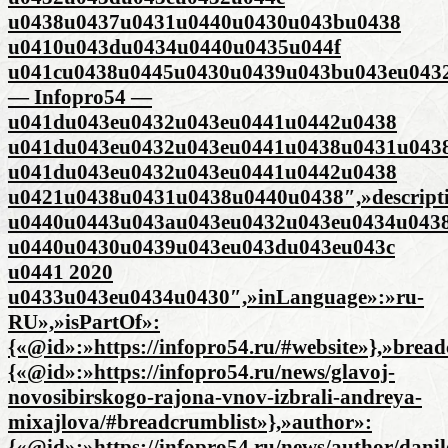
u0438u0437u0431u0440u0430u043bu0438
u0410u043du0434u0440u0435u044f
u041cu0438u0445u0430u0439u043bu043eu043
— Infopro54 —
u041du043eu0432u043eu0441u0442u0438
u041du043eu0432u043eu0441u0438u0431u043
u041du043eu0432u043eu0441u0442u0438
u0421u0438u0431u0438u0440u0438″,»descript
u0440u0443u043au043eu0432u043eu0434u043
u0440u0430u0439u043eu043du043eu043c
u0441 2020
u0433u043eu0434u0430″,»inLanguage»:»ru-
RU»,»isPartOf»:
{«@id»:»https://infopro54.ru/#website»},»brea
{«@id»:»https://infopro54.ru/news/glavoj-
novosibirskogo-rajona-vnov-izbrali-andreya-
mixajlova/#breadcrumblist»},»author»:
{«@id»:»https://infopro54.ru/news/author/danil