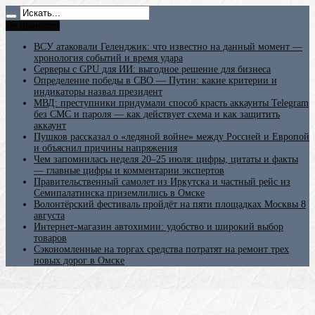
Не пропусти
ВСУ атаковали Геленджик: что известно на данный момент —
хронология событий и время удара
Серверы с GPU для ИИ: выгодное решение для бизнеса
Определение победы в СВО — Путин: какие критерии и
индикаторы назвал президент
МВД: преступники придумали способ красть аккаунты Telegram
без СМС и пароля — как действует схема и как защитить
аккаунт
Пушков рассказал о «ледяной войне» между Россией и Европой
и объяснил причины напряжения
Чем запомнилась неделя 20–25 июля: цифры, цитаты и факты
— главные цифры и комментарии экспертов
Правительственный самолет из Иркутска и частный рейс из
Семипалатинска приземлились в Омске
Волонтёрский фестиваль пройдёт на пяти площадках Москвы 8
августа
Интернет-магазин автохимии: удобство и широкий выбор
товаров
Сэкономленные на торгах средства потратят на ремонт трех
новых дорог в Омске