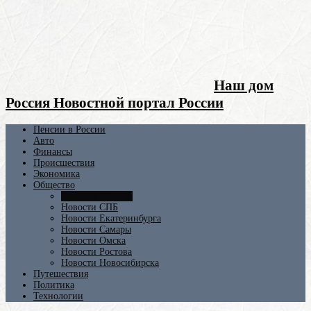
Наш дом
Россия Новостной портал России
Пенсии в России
Авто
Финансы
Происшествия
Экономика
Общество
Новости Москвы
Новости СПБ
Новости Екатеринбурга
Новости Самары
Новости Омска
Новости Ростова
Новости Новосибирска
Путешествия
Политика
Технологии