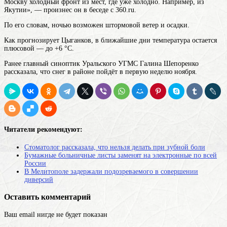
Москву холодный фронт из мест, где уже холодно. Например, из
Якутии», — произнес он в беседе с 360.ru.
По его словам, ночью возможен штормовой ветер и осадки.
Как прогнозирует Цыганков, в ближайшие дни температура остается
плюсовой — до +6 °С.
Ранее главный синоптик Уральского УГМС Галина Шепоренко
рассказала, что снег в районе пойдёт в первую неделю ноября.
Читатели рекомендуют:
Стоматолог рассказала, что нельзя делать при зубной боли
Бумажные больничные листы заменят на электронные по всей
России
В Мелитополе задержали подозреваемого в совершении
диверсий
Оставить комментарий
Ваш email нигде не будет показан