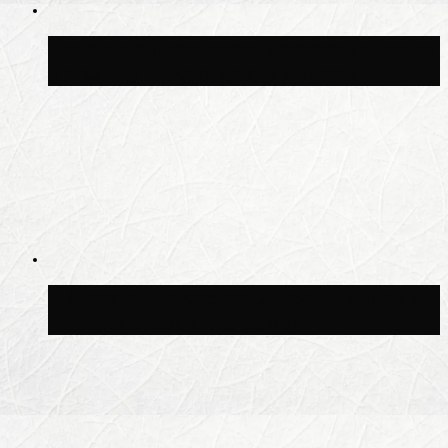
Синоптик Позднякова рассказала, когда
в столицу придут дожди и грозы
В Москве благоустроили сквер рядом с
Центральным ипподромом