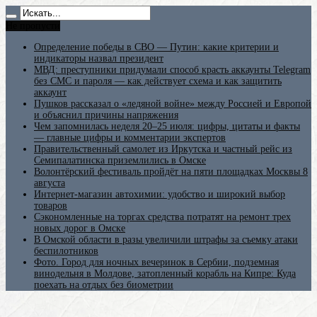
Не пропусти
Определение победы в СВО — Путин: какие критерии и
индикаторы назвал президент
МВД: преступники придумали способ красть аккаунты Telegram
без СМС и пароля — как действует схема и как защитить
аккаунт
Пушков рассказал о «ледяной войне» между Россией и Европой
и объяснил причины напряжения
Чем запомнилась неделя 20–25 июля: цифры, цитаты и факты
— главные цифры и комментарии экспертов
Правительственный самолет из Иркутска и частный рейс из
Семипалатинска приземлились в Омске
Волонтёрский фестиваль пройдёт на пяти площадках Москвы 8
августа
Интернет-магазин автохимии: удобство и широкий выбор
товаров
Сэкономленные на торгах средства потратят на ремонт трех
новых дорог в Омске
В Омской области в разы увеличили штрафы за съемку атаки
беспилотников
Фото. Город для ночных вечеринок в Сербии, подземная
винодельня в Молдове, затопленный корабль на Кипре: Куда
поехать на отдых без биометрии