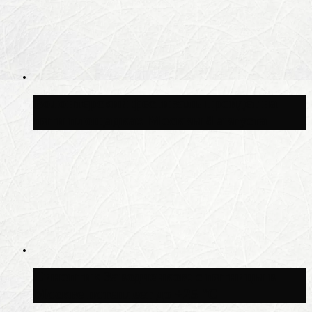
Волонтёрский фестиваль пройдёт на
пяти площадках Москвы 8 августа
Синоптик Заводченков: с пятницы в
Москве потеплеет до +25 °C