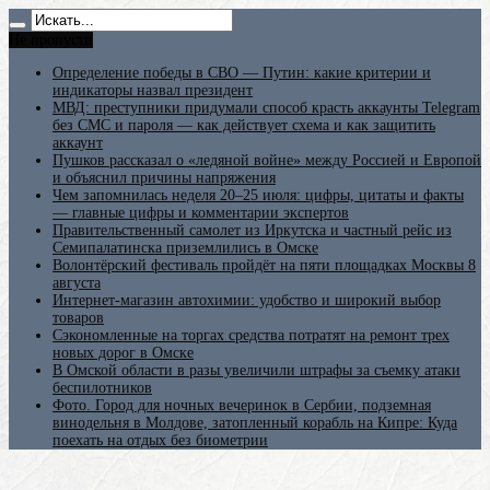
Не пропусти
Определение победы в СВО — Путин: какие критерии и
индикаторы назвал президент
МВД: преступники придумали способ красть аккаунты Telegram
без СМС и пароля — как действует схема и как защитить
аккаунт
Пушков рассказал о «ледяной войне» между Россией и Европой
и объяснил причины напряжения
Чем запомнилась неделя 20–25 июля: цифры, цитаты и факты
— главные цифры и комментарии экспертов
Правительственный самолет из Иркутска и частный рейс из
Семипалатинска приземлились в Омске
Волонтёрский фестиваль пройдёт на пяти площадках Москвы 8
августа
Интернет-магазин автохимии: удобство и широкий выбор
товаров
Сэкономленные на торгах средства потратят на ремонт трех
новых дорог в Омске
В Омской области в разы увеличили штрафы за съемку атаки
беспилотников
Фото. Город для ночных вечеринок в Сербии, подземная
винодельня в Молдове, затопленный корабль на Кипре: Куда
поехать на отдых без биометрии