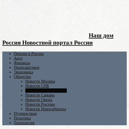
Наш дом
Россия Новостной портал России
Пенсии в России
Авто
Финансы
Происшествия
Экономика
Общество
Новости Москвы
Новости СПБ
Новости Екатеринбурга
Новости Самары
Новости Омска
Новости Ростова
Новости Новосибирска
Путешествия
Политика
Технологии