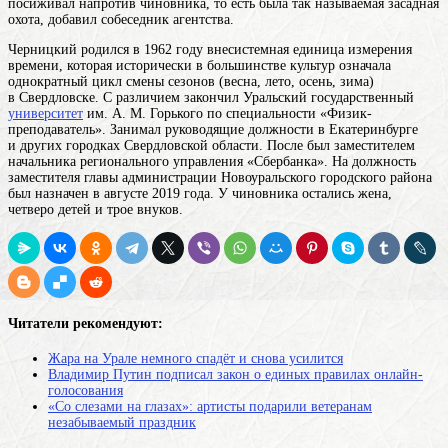
посиживал напротив чиновника, то есть была так называемая засадная
охота, добавил собеседник агентства.
Черницкий родился в 1962
году
внесистемная единица измерения
времени, которая исторически в большинстве культур означала
однократный цикл смены сезонов (весна, лето, осень, зима)
в Свердловске. С различием закончил Уральский государственный
университет
им. А. М. Горького по специальности «Физик-
преподаватель». Занимал руководящие должности в Екатеринбурге
и других городках Свердловской области. После был заместителем
начальника регионального управления «Сбербанка». На должность
заместителя главы администрации Новоуральского городского района
был назначен в августе 2019 года. У чиновника остались жена,
четверо детей и трое внуков.
Читатели рекомендуют:
Жара на Урале немного спадёт и снова усилится
Владимир Путин подписал закон о единых правилах онлайн-
голосования
«Со слезами на глазах»: артисты подарили ветеранам
незабываемый праздник