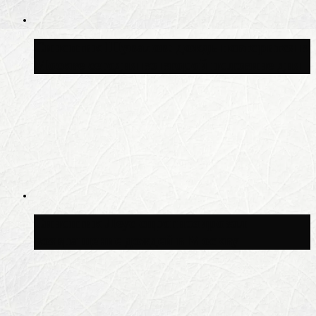
Синоптик Шувалов: дождь повторится в
Москве сегодня во второй половине дня
Синоптик Леус спрогнозировал
возвращение дождей в Москву