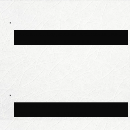
Синоптик Позднякова рассказала, когда
в столицу придут дожди и грозы
В Москве благоустроили сквер рядом с
Центральным ипподромом