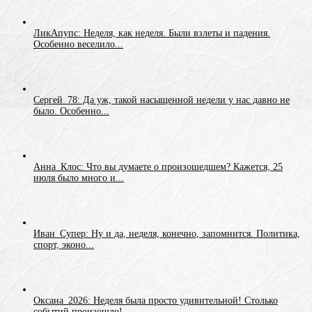
ЛикАпупс: Неделя, как неделя. Были взлеты и падения.
Особенно веселило...
Сергей_78: Да уж, такой насыщенной недели у нас давно не
было. Особенно...
Анна_Клос: Что вы думаете о произошедшем? Кажется, 25
июля было много и...
Иван_Супер: Ну и да, неделя, конечно, запомнится. Политика,
спорт, эконо...
Оксана_2026: Неделя была просто удивительной! Столько
событий произошло!...