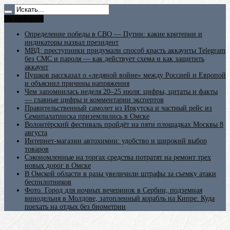
Не пропусти
Определение победы в СВО — Путин: какие критерии и
индикаторы назвал президент
МВД: преступники придумали способ красть аккаунты Telegram
без СМС и пароля — как действует схема и как защитить
аккаунт
Пушков рассказал о «ледяной войне» между Россией и Европой
и объяснил причины напряжения
Чем запомнилась неделя 20–25 июля: цифры, цитаты и факты
— главные цифры и комментарии экспертов
Правительственный самолет из Иркутска и частный рейс из
Семипалатинска приземлились в Омске
Волонтёрский фестиваль пройдёт на пяти площадках Москвы 8
августа
Интернет-магазин автохимии: удобство и широкий выбор
товаров
Сэкономленные на торгах средства потратят на ремонт трех
новых дорог в Омске
В Омской области в разы увеличили штрафы за съемку атаки
беспилотников
Фото. Город для ночных вечеринок в Сербии, подземная
винодельня в Молдове, затопленный корабль на Кипре: Куда
поехать на отдых без биометрии