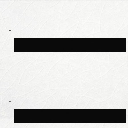
Синоптик Позднякова рассказала, когда
в столицу придут дожди и грозы
В Москве благоустроили сквер рядом с
Центральным ипподромом