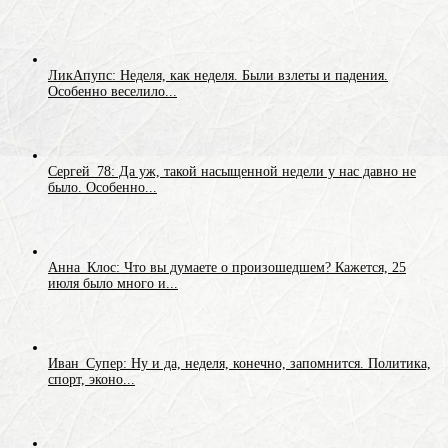
ЛикАпупс: Неделя, как неделя. Были взлеты и падения.
Особенно веселило...
Сергей_78: Да уж, такой насыщенной недели у нас давно не
было. Особенно...
Анна_Клос: Что вы думаете о произошедшем? Кажется, 25
июля было много и...
Иван_Супер: Ну и да, неделя, конечно, запомнится. Политика,
спорт, эконо...