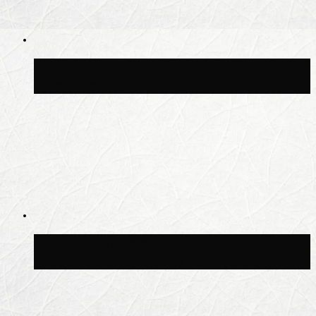
Синоптик Шувалов: дождь повторится в
Москве сегодня во второй половине дня
Синоптик Леус спрогнозировал
возвращение дождей в Москву