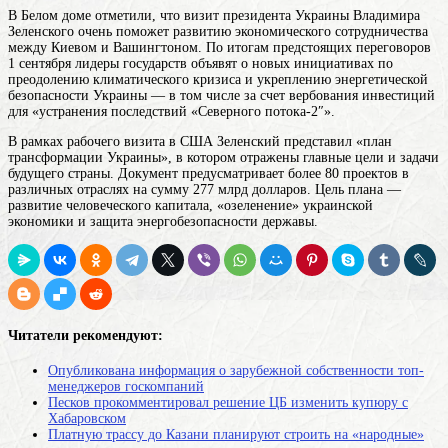
В Белом доме отметили, что визит президента Украины Владимира
Зеленского очень поможет развитию экономического сотрудничества
между Киевом и Вашингтоном. По итогам предстоящих переговоров
1 сентября лидеры государств объявят о новых инициативах по
преодолению климатического кризиса и укреплению энергетической
безопасности Украины — в том числе за счет вербования инвестиций
для «устранения последствий «Северного потока-2″».
В рамках рабочего визита в США Зеленский представил «план
трансформации Украины», в котором отражены главные цели и задачи
будущего страны. Документ предусматривает более 80 проектов в
различных отраслях на сумму 277 млрд долларов. Цель плана —
развитие человеческого капитала, «озеленение» украинской
экономики и защита энергобезопасности державы.
Читатели рекомендуют:
Опубликована информация о зарубежной собственности топ-
менеджеров госкомпаний
Песков прокомментировал решение ЦБ изменить купюру с
Хабаровском
Платную трассу до Казани планируют строить на «народные»