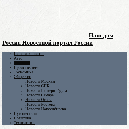
Наш дом
Россия Новостной портал России
Пенсии в России
Авто
Финансы
Происшествия
Экономика
Общество
Новости Москвы
Новости СПБ
Новости Екатеринбурга
Новости Самары
Новости Омска
Новости Ростова
Новости Новосибирска
Путешествия
Политика
Технологии