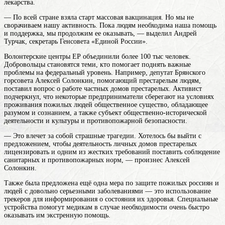
лекарства.
— По всей стране взяла старт массовая вакцинация. Но мы не
сворачиваем нашу активность. Пока людям необходима наша помощь
и поддержка, мы продолжим ее оказывать, — выделил Андрей
Турчак, секретарь Генсовета «Единой России».
Волонтерские центры ЕР объединили более 100 тыс человек.
Добровольцы становятся теми, кто помогает поднять важные
проблемы на федеральный уровень. Например, депутат Брянского
горсовета Алексей Солонкин, помогающий престарелым людям,
поставил вопрос о работе частных домов престарелых. Активист
подчеркнул, что некоторые предприниматели сберегают на условиях
проживания пожилых
людей
общественное существо, обладающее
разумом и сознанием, а также субъект общественно-исторической
деятельности и культуры
и противопожарной безопасности.
— Это влечет за собой страшные трагедии. Хотелось бы выйти с
предложением, чтобы деятельность личных домов престарелых
лицензировать и одним из жестких требований поставить соблюдение
санитарных и противопожарных норм, — произнес Алексей
Солонкин.
Также была предложена ещё одна мера по защите пожилых россиян и
людей с довольно серьезными заболеваниями — это использование
трекеров для информирования о состояния их здоровья. Специальные
устройства помогут медикам в случае необходимости очень быстро
оказывать им экстренную помощь.