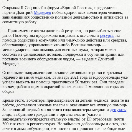
Открывая II Соц онлайн-форум «Единой России», председатель
партии Дмитрий
Медведев
поблагодарил всех
волонтеров
человек,
занимающийся общественно полезной деятельностью
и активистов за
совместную работу.
— Принимаемые квоты дают свой результат, но расслабляться еще
рано. Поэтому мы продолжаем направлять все силы и
ресурсы
на
помощь
содействие кому-либо или чему-либо действия или средства,
облегчающие, упрощающие что-либо Военная помощь —
межгосударственная помощь для военных нужд, которая может
состоять из финансовых потоков, поддержки в обучении армии или
поставок военного оборудования
людям, — выделил Дмитрий
Медведев.
Основными направлениями остаются автоволонтерство и доставка
горячего питания медикам. За январь 2021 года автодобровольцы уже
успели выехать на помощь практически 50 тысяч раз. Они передали
врачам, работающим в «красной зоне» свыше 2 миллионов горячих
обедов.
Кроме этого, волонтёры присматривают за детьми медиков, пока те на
работе, доставляют нужные товары и оказывают все нужную помощь.
За неполный первый месяц этого года волонтеры-медики и
депутаты
лицо, выбранное гражданами в органы власти (часто в
законодательную/представительную власть)
от ЕР отработали почти
300 тыс смен в регистратурах. Не забывают добровольцы и о тех, кто
лечится дома амбулаторно, им постоянно привозят все необходимые