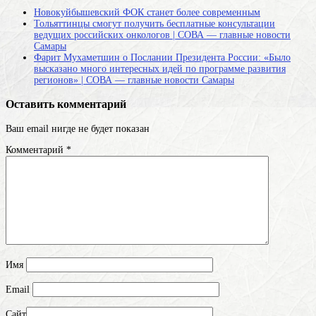
Новокуйбышевский ФОК станет более современным
Тольяттинцы смогут получить бесплатные консультации
ведущих российских онкологов | СОВА — главные новости
Самары
Фарит Мухаметшин о Послании Президента России: «Было
высказано много интересных идей по программе развития
регионов» | СОВА — главные новости Самары
Оставить комментарий
Ваш email нигде не будет показан
Комментарий
*
Имя
Email
Сайт