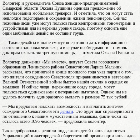
Волонтёр и руководитель Союза женщин-предпринимателей
Самарской области Оксана Пушкина оценила предложение об
использовании мобильных трекеров. И отметила, что он могут стать
неплохим подспорьем в сохранении жизни пенсионеров. Сейчас
пожилые люди уже могут пользоваться электронными тонометрами и
устройствами для измерения уровня сахара, поэтому освоить ещё
один мобильный девайс не составит труда.
— Такие девайсы вполне смогут оперативно дать информацию о
состоянии здоровья человека, а в случае необходимости – помочь
докторам оказать экстренную помощь, — отметила Оксана Пушкина.
Волонтер движения «Мы вместе», депутат Совета городского
образования Ленинского района Севастополя Лариса Мельник
рассказала, что принятый в конце прошлого года указ партии о том,
что жители осажденного Севастополя приравниваются к ветеранам
Великой Отечественной войны быстро нашёл отклик в сердцах ее
земляков. И сейчас люди, пережившие осаду города, могут
пользоваться одинаковыми с ветеранами льготами. Однако им не
удалось получить единоразовую выплату в размере 75 тыс рублей.
— Мы предлагаем изыскать возможность и выплатить жителям
осажденного Севастополя эти
деньги
. Это будет шаг справедливости
по отношению к нашим мужественным землякам, фактически их
осталось всего 1096 человек, — предложила волонтёр.
Также добровольцы решили поддержать детей с инвалидностью.
Управляющий нижегородской общественной организации инвалидов