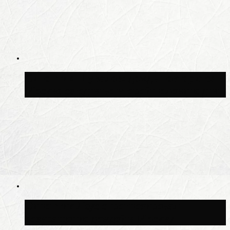
Синоптик Шувалов: дождь повторится в
Москве сегодня во второй половине дня
Синоптик Леус спрогнозировал
возвращение дождей в Москву