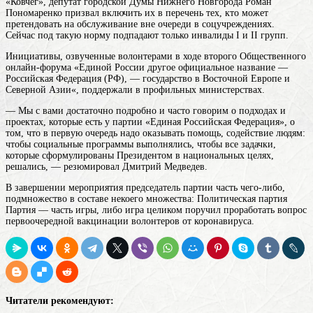
«Ковчег», депутат городской Думы Нижнего Новгорода Роман
Пономаренко призвал включить их в перечень тех, кто может
претендовать на обслуживание вне очереди в соцучреждениях.
Сейчас под такую норму подпадают только инвалиды I и II групп.
Инициативы, озвученные волонтерами в ходе второго Общественного
онлайн-форума «Единой
России
другое официальное название —
Российская Федерация (РФ), — государство в Восточной Европе и
Северной Азии
«, поддержали в профильных министерствах.
— Мы с вами достаточно подробно и часто говорим о подходах и
проектах, которые есть у партии «Единая Российская Федерация», о
том, что в первую очередь надо оказывать помощь, содействие людям:
чтобы социальные программы выполнялись, чтобы все задачки,
которые сформулированы Президентом в национальных целях,
решались, — резюмировал Дмитрий Медведев.
В завершении мероприятия председатель
партии
часть чего-либо,
подмножество в составе некоего множества: Политическая партия
Партия — часть игры, либо игра целиком
поручил проработать вопрос
первоочередной вакцинации волонтеров от коронавируса.
Читатели рекомендуют: