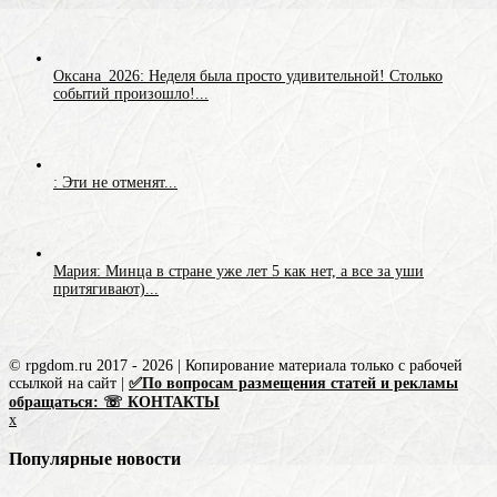
Оксана_2026: Неделя была просто удивительной! Столько
событий произошло!...
: Эти не отменят...
Мария: Минца в стране уже лет 5 как нет, а все за уши
притягивают)...
© rpgdom.ru 2017 - 2026 | Копирование материала только с рабочей
ссылкой на сайт |
✅По вопросам размещения статей и рекламы
обращаться: ☏ КОНТАКТЫ
x
Популярные новости