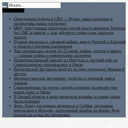
Не пропусти
Определение победы в СВО — Путин: какие критерии и
индикаторы назвал президент
МВД: преступники придумали способ красть аккаунты Telegram
без СМС и пароля — как действует схема и как защитить
аккаунт
Пушков рассказал о «ледяной войне» между Россией и Европой
и объяснил причины напряжения
Чем запомнилась неделя 20–25 июля: цифры, цитаты и факты
— главные цифры и комментарии экспертов
Правительственный самолет из Иркутска и частный рейс из
Семипалатинска приземлились в Омске
Волонтёрский фестиваль пройдёт на пяти площадках Москвы 8
августа
Интернет-магазин автохимии: удобство и широкий выбор
товаров
Сэкономленные на торгах средства потратят на ремонт трех
новых дорог в Омске
В Омской области в разы увеличили штрафы за съемку атаки
беспилотников
Фото. Город для ночных вечеринок в Сербии, подземная
винодельня в Молдове, затопленный корабль на Кипре: Куда
поехать на отдых без биометрии