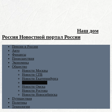
Наш дом
Россия Новостной портал России
Пенсии в России
Авто
Финансы
Происшествия
Экономика
Общество
Новости Москвы
Новости СПБ
Новости Екатеринбурга
Новости Самары
Новости Омска
Новости Ростова
Новости Новосибирска
Путешествия
Политика
Технологии