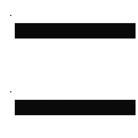
Синоптик Заводченков: с пятницы в
Москве потеплеет до +25 °C
Синоптик Ильин: в ночь на 24 июля в
Московской области может быть +8 °C