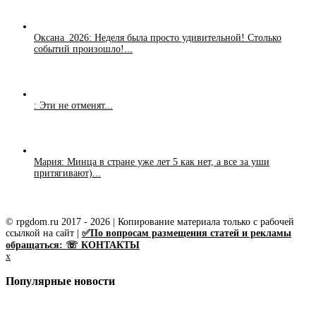
Оксана_2026: Неделя была просто удивительной! Столько
событий произошло!...
: Эти не отменят...
Мария: Минца в стране уже лет 5 как нет, а все за уши
притягивают)...
© rpgdom.ru 2017 - 2026 | Копирование материала только с рабочей
ссылкой на сайт |
✅По вопросам размещения статей и рекламы
обращаться: ☏ КОНТАКТЫ
x
Популярные новости