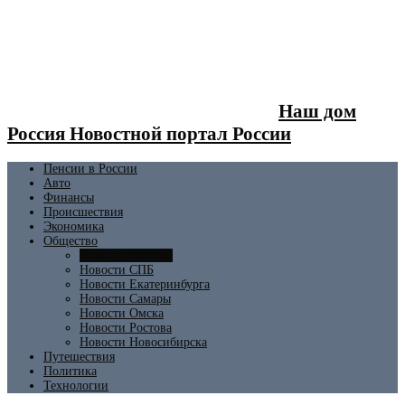
Наш дом
Россия Новостной портал России
Пенсии в России
Авто
Финансы
Происшествия
Экономика
Общество
Новости Москвы
Новости СПБ
Новости Екатеринбурга
Новости Самары
Новости Омска
Новости Ростова
Новости Новосибирска
Путешествия
Политика
Технологии