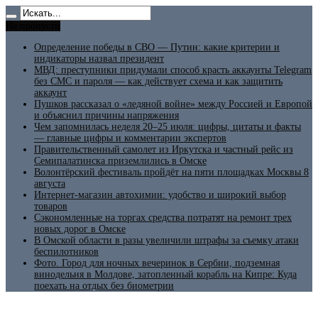
Не пропусти
Определение победы в СВО — Путин: какие критерии и
индикаторы назвал президент
МВД: преступники придумали способ красть аккаунты Telegram
без СМС и пароля — как действует схема и как защитить
аккаунт
Пушков рассказал о «ледяной войне» между Россией и Европой
и объяснил причины напряжения
Чем запомнилась неделя 20–25 июля: цифры, цитаты и факты
— главные цифры и комментарии экспертов
Правительственный самолет из Иркутска и частный рейс из
Семипалатинска приземлились в Омске
Волонтёрский фестиваль пройдёт на пяти площадках Москвы 8
августа
Интернет-магазин автохимии: удобство и широкий выбор
товаров
Сэкономленные на торгах средства потратят на ремонт трех
новых дорог в Омске
В Омской области в разы увеличили штрафы за съемку атаки
беспилотников
Фото. Город для ночных вечеринок в Сербии, подземная
винодельня в Молдове, затопленный корабль на Кипре: Куда
поехать на отдых без биометрии