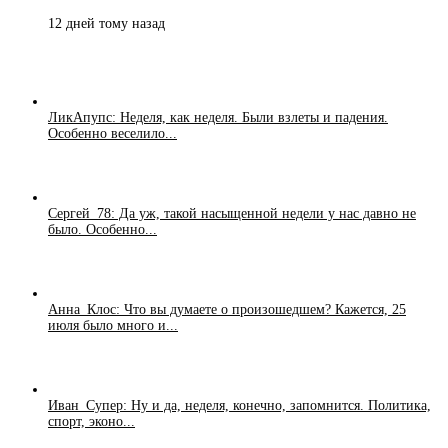
12 дней тому назад
ЛикАпупс: Неделя, как неделя. Были взлеты и падения.
Особенно веселило...
Сергей_78: Да уж, такой насыщенной недели у нас давно не
было. Особенно...
Анна_Клос: Что вы думаете о произошедшем? Кажется, 25
июля было много и...
Иван_Супер: Ну и да, неделя, конечно, запомнится. Политика,
спорт, эконо...