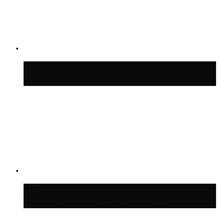
Синоптик Шувалов: дождь повторится в
Москве сегодня во второй половине дня
Синоптик Леус спрогнозировал
возвращение дождей в Москву