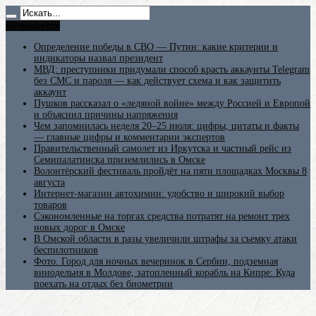
Не пропусти
Определение победы в СВО — Путин: какие критерии и
индикаторы назвал президент
МВД: преступники придумали способ красть аккаунты Telegram
без СМС и пароля — как действует схема и как защитить
аккаунт
Пушков рассказал о «ледяной войне» между Россией и Европой
и объяснил причины напряжения
Чем запомнилась неделя 20–25 июля: цифры, цитаты и факты
— главные цифры и комментарии экспертов
Правительственный самолет из Иркутска и частный рейс из
Семипалатинска приземлились в Омске
Волонтёрский фестиваль пройдёт на пяти площадках Москвы 8
августа
Интернет-магазин автохимии: удобство и широкий выбор
товаров
Сэкономленные на торгах средства потратят на ремонт трех
новых дорог в Омске
В Омской области в разы увеличили штрафы за съемку атаки
беспилотников
Фото. Город для ночных вечеринок в Сербии, подземная
винодельня в Молдове, затопленный корабль на Кипре: Куда
поехать на отдых без биометрии