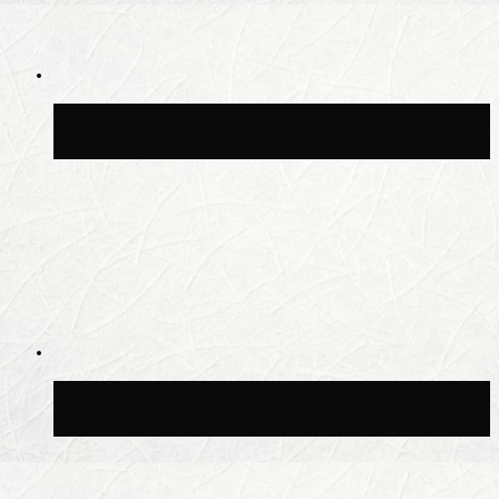
Синоптик Позднякова рассказала, когда
в столицу придут дожди и грозы
В Москве благоустроили сквер рядом с
Центральным ипподромом