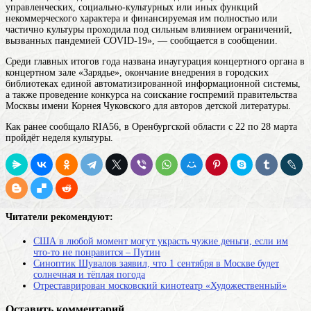
управленческих, социально-культурных или иных функций
некоммерческого характера и финансируемая им полностью или
частично
культуры проходила под сильным влиянием ограничений,
вызванных пандемией COVID-19», — сообщается в сообщении.
Среди главных итогов года названа инаугурация концертного органа в
концертном зале «Зарядье», окончание внедрения в городских
библиотеках единой автоматизированной информационной системы,
а также проведение конкурса на соискание госпремий правительства
Москвы имени Корнея Чуковского для авторов детской литературы.
Как ранее сообщало RIA56, в Оренбургской области с 22 по 28 марта
пройдёт неделя культуры.
Читатели рекомендуют:
США в любой момент могут украсть чужие деньги, если им
что-то не понравится – Путин
Синоптик Шувалов заявил, что 1 сентября в Москве будет
солнечная и тёплая погода
Отреставрирован московский кинотеатр «Художественный»
Оставить комментарий