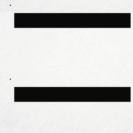
Синоптик Шувалов: дождь повторится в
Москве сегодня во второй половине дня
Синоптик Леус спрогнозировал
возвращение дождей в Москву