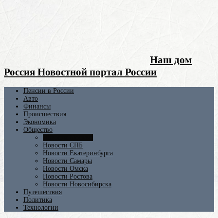
Наш дом
Россия Новостной портал России
Пенсии в России
Авто
Финансы
Происшествия
Экономика
Общество
Новости Москвы
Новости СПБ
Новости Екатеринбурга
Новости Самары
Новости Омска
Новости Ростова
Новости Новосибирска
Путешествия
Политика
Технологии