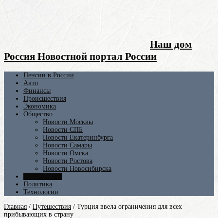
Наш дом
Россия Новостной портал России
Пенсии в России
Авто
Финансы
Происшествия
Экономика
Общество
Новости Москвы
Новости СПБ
Новости Екатеринбурга
Новости Самары
Новости Омска
Новости Ростова
Новости Новосибирска
Путешествия
Политика
Технологии
Главная
/
Путешествия
/
Турция ввела ограничения для всех
прибывающих в страну