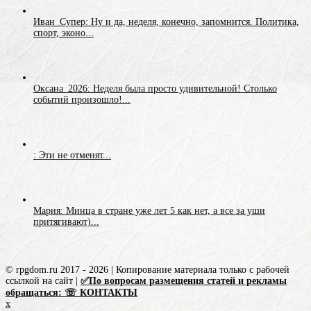
Иван_Супер: Ну и да, неделя, конечно, запомнится. Политика,
спорт, эконо...
Оксана_2026: Неделя была просто удивительной! Столько
событий произошло!...
: Эти не отменят...
Мария: Минца в стране уже лет 5 как нет, а все за уши
притягивают)...
© rpgdom.ru 2017 - 2026 | Копирование материала только с рабочей
ссылкой на сайт |
✅По вопросам размещения статей и рекламы
обращаться: ☏ КОНТАКТЫ
x