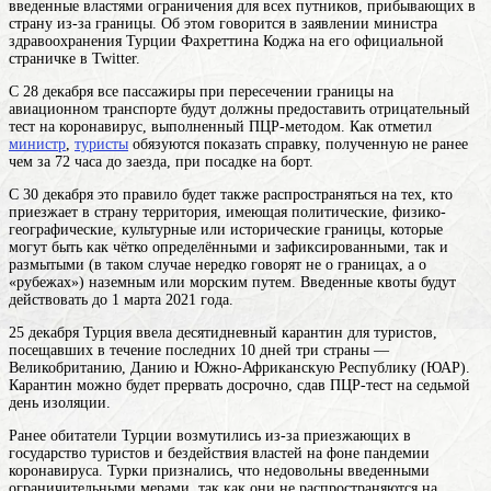
введенные властями ограничения для всех путников, прибывающих в
страну из-за границы. Об этом говорится в заявлении министра
здравоохранения Турции Фахреттина Коджа на его официальной
страничке в Twitter.
С 28 декабря все пассажиры при пересечении границы на
авиационном транспорте будут должны предоставить отрицательный
тест на коронавирус, выполненный ПЦР-методом. Как отметил
министр
,
туристы
обязуются показать справку, полученную не ранее
чем за 72 часа до заезда, при посадке на борт.
С 30 декабря это правило будет также распространяться на тех, кто
приезжает в
страну
территория, имеющая политические, физико-
географические, культурные или исторические границы, которые
могут быть как чётко определёнными и зафиксированными, так и
размытыми (в таком случае нередко говорят не о границах, а о
«рубежах»)
наземным или морским путем. Введенные квоты будут
действовать до 1 марта 2021 года.
25 декабря Турция ввела десятидневный карантин для туристов,
посещавших в течение последних 10 дней три страны —
Великобританию, Данию и Южно-Африканскую Республику (ЮАР).
Карантин можно будет прервать досрочно, сдав ПЦР-тест на седьмой
день изоляции.
Ранее обитатели Турции возмутились из-за приезжающих в
государство туристов и бездействия властей на фоне пандемии
коронавируса. Турки признались, что недовольны введенными
ограничительными мерами, так как они не распространяются на