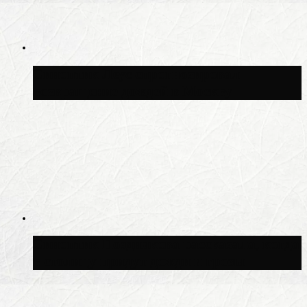
Синоптик Леус спрогнозировал
возвращение дождей в Москву
Синоптик Позднякова рассказала, когда
в столицу придут дожди и грозы