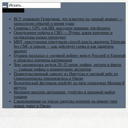
Не пропусти
ВСУ атаковали Геленджик: что известно на данный момент —
хронология событий и время удара
Серверы с GPU для ИИ: выгодное решение для бизнеса
Определение победы в СВО — Путин: какие критерии и
индикаторы назвал президент
МВД: преступники придумали способ красть аккаунты Telegram
без СМС и пароля — как действует схема и как защитить
аккаунт
Пушков рассказал о «ледяной войне» между Россией и Европой
и объяснил причины напряжения
Чем запомнилась неделя 20–25 июля: цифры, цитаты и факты
— главные цифры и комментарии экспертов
Правительственный самолет из Иркутска и частный рейс из
Семипалатинска приземлились в Омске
Волонтёрский фестиваль пройдёт на пяти площадках Москвы 8
августа
Интернет-магазин автохимии: удобство и широкий выбор
товаров
Сэкономленные на торгах средства потратят на ремонт трех
новых дорог в Омске