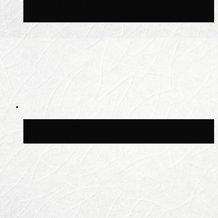
Волонтёрский фестиваль пройдёт на
пяти площадках Москвы 8 августа
Синоптик Заводченков: с пятницы в
Москве потеплеет до +25 °C