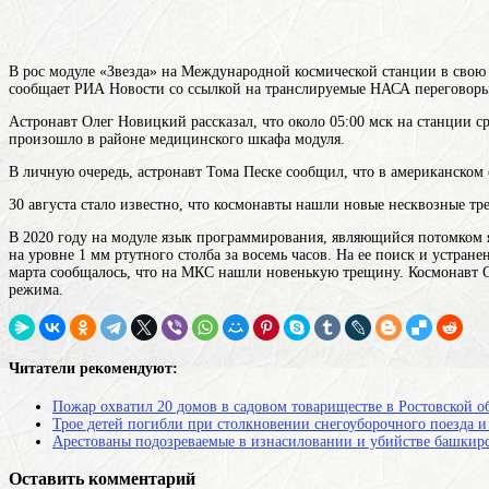
В рос модуле «Звезда» на Международной космической
станции
в свою
сообщает РИА Новости со ссылкой на транслируемые НАСА переговоры
Астронавт Олег Новицкий рассказал, что около 05:00 мск на станции с
произошло в районе медицинского шкафа модуля.
В личную очередь, астронавт Тома Песке сообщил, что в американском
30 августа стало известно, что космонавты нашли новые несквозные т
В 2020 году на
модуле
язык программирования, являющийся потомком 
на уровне 1 мм ртутного столба за восемь часов. На ее поиск и устран
марта сообщалось, что на МКС нашли новенькую трещину. Космонавт Се
режима.
Читатели рекомендуют:
Пожар охватил 20 домов в садовом товариществе в Ростовской о
Трое детей погибли при столкновении снегоуборочного поезда и
Арестованы подозреваемые в изнасиловании и убийстве башки
Оставить комментарий