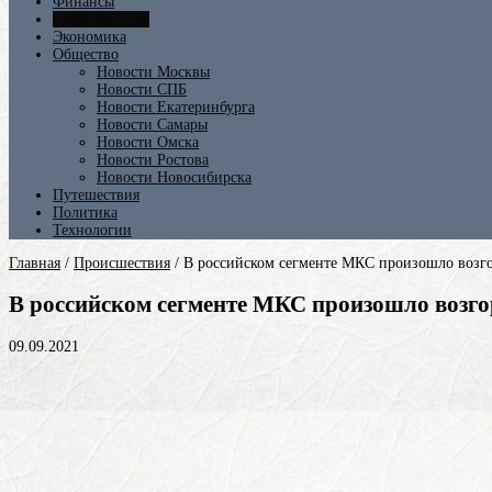
Финансы
Происшествия
Экономика
Общество
Новости Москвы
Новости СПБ
Новости Екатеринбурга
Новости Самары
Новости Омска
Новости Ростова
Новости Новосибирска
Путешествия
Политика
Технологии
Главная
/
Происшествия
/
В российском сегменте МКС произошло возг
В российском сегменте МКС произошло возг
09.09.2021