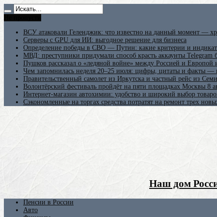
Не пропусти
ВСУ атаковали Геленджик: что известно на данный момент — хр
Серверы с GPU для ИИ: выгодное решение для бизнеса
Определение победы в СВО — Путин: какие критерии и индикат
МВД: преступники придумали способ красть аккаунты Telegram б
Пушков рассказал о «ледяной войне» между Россией и Европой
Чем запомнилась неделя 20–25 июля: цифры, цитаты и факты —
Правительственный самолет из Иркутска и частный рейс из Сем
Волонтёрский фестиваль пройдёт на пяти площадках Москвы 8 а
Интернет-магазин автохимии: удобство и широкий выбор товаро
Сэкономленные на торгах средства потратят на ремонт трех новы
Наш дом Росси
Пенсии в России
Авто