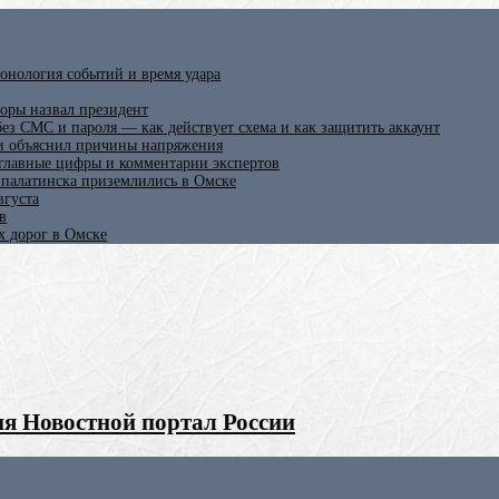
онология событий и время удара
оры назвал президент
ез СМС и пароля — как действует схема и как защитить аккаунт
 и объяснил причины напряжения
 главные цифры и комментарии экспертов
ипалатинска приземлились в Омске
вгуста
в
х дорог в Омске
я Новостной портал России