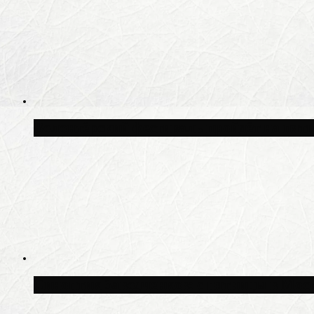
Волонтёрский фестиваль пройдёт на пят
Синоптик Заводченков: с пятницы в Моск