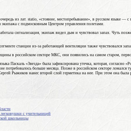
 очередь из лат. statio, «стояние, местопребывание», в русском языке — с
 экипажа с подмосковным Центром управления полетами.
работала сигнализация, экипаж видел дым и чувствовал запах. Чуть поз
 сегменте станции из-за работающей вентиляции также чувствовался запа
рещины в российском секторе МКС, они появились на самом старом, перв
языка Паскаль
«Звезда» была зафиксирована утечка, которая, согласно «
ение потребовалось больше месяца. Позже в российском секторе ломался 
ргей Рыжиков нанес второй слой герметика на нее. При этом она была 
бласти
 легковушки с учительницей
рской школьницы