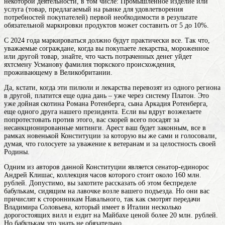
некоторой деятельности, в том числе: Промышленное изделие или
услуга (товар, предлагаемый на рынке для удовлетворения
потребностей покупателей)
первой необходимости в результате
обязательной маркировки продуктов может составить от 5 до 10%.
С 2024 года маркироваться должно будут практически все. Так что,
уважаемые сограждане, когда вы покупаете лекарства, мороженное
или другой товар, знайте, что часть потраченных денег уйдет
яхтсмену
Усманову
фамилия тюркского происхождения
,
проживающему в Великобритании.
Да, кстати, когда эти пилюли и лекарства перевозят из одного региона
в другой, платится еще одна дань – уже через систему Платон. Это
уже дойная скотина Романа Ротенберга, сына Аркадия Ротенберга,
еще одного друга нашего президента. Если вы вдруг возжелаете
попротестовать против этого, вас скорей всего посадят за
несанкционированные митинги. Арест ваш будет законным, все в
рамках новенькой Конституции за которую вы же сами и голосовали,
думая, что голосуете за уважение к ветеранам и за целостность своей
Родины.
Одним из авторов данной Конституции является сенатор-единорос
Андрей Клишас, коллекция часов которого стоит около 160 млн.
рублей. Допустимо, вы захотите рассказать об этом беспределе
бабулькам, сидящим на лавочке возле вашего подъезда. Но они вас
причислят к сторонникам Навального, так как смотрят передачи
Владимира Соловьева, который имеет в Италии несколько
дорогостоящих вилл и ездит на Майбахе ценой более 20 млн. рублей.
Но бабулькам это знать не обязательно.