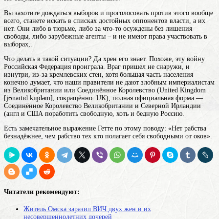
Вы захотите дождаться выборов и проголосовать против этого вообще
всего, станете искать в списках достойных оппонентов власти, а их
нет. Они либо в тюрьме, либо за что-то осуждены без лишения
свободы, либо зарубежные агенты – и не имеют права участвовать в
выборах,.
Что делать в такой ситуации? Да хрен его знает. Похоже, эту войну
Российская Федерация проиграла. Враг пришел не снаружи, и
изнутри, из-за кремлевских стен, хотя большая часть населения
конечно думает, что наши правители не дают злобным империалистам
из
Великобритании
или Соединённое Королевство (United Kingdom
[jʊnaɪtɪd kɪŋdəm], сокращённо: UK), полная официальная форма —
Соединённое Королевство Великобритании и Северной Ирландии
(англ
и США поработить свободную, хоть и бедную Россию.
Есть замечательное выражение Гетте по этому поводу: «Нет рабства
безнадёжнее, чем рабство тех кто полагает себя свободными от оков».
Читатели рекомендуют:
Житель Омска заразил ВИЧ двух жен и их
несовершеннолетних дочерей