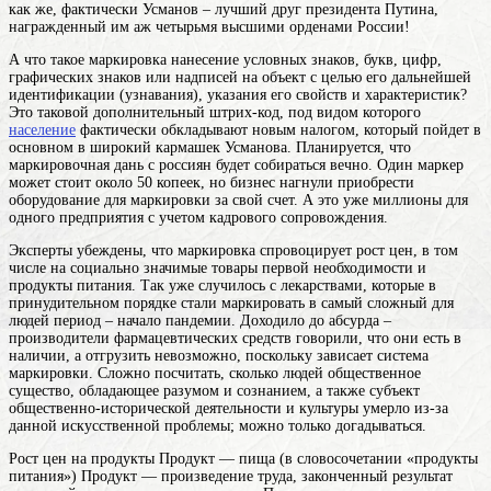
как же, фактически Усманов – лучший друг президента Путина,
награжденный им аж четырьмя высшими орденами России!
А что такое
маркировка
нанесение условных знаков, букв, цифр,
графических знаков или надписей на объект с целью его дальнейшей
идентификации (узнавания), указания его свойств и характеристик
?
Это таковой дополнительный штрих-код, под видом которого
население
фактически обкладывают новым налогом, который пойдет в
основном в широкий кармашек Усманова. Планируется, что
маркировочная дань с россиян будет собираться вечно. Один маркер
может стоит около 50 копеек, но бизнес нагнули приобрести
оборудование для маркировки за свой счет. А это уже миллионы для
одного предприятия с учетом кадрового сопровождения.
Эксперты убеждены, что маркировка спровоцирует рост цен, в том
числе на социально значимые товары первой необходимости и
продукты питания. Так уже случилось с лекарствами, которые в
принудительном порядке стали маркировать в самый сложный для
людей период – начало пандемии. Доходило до абсурда –
производители фармацевтических средств говорили, что они есть в
наличии, а отгрузить невозможно, поскольку зависает система
маркировки. Сложно посчитать, сколько
людей
общественное
существо, обладающее разумом и сознанием, а также субъект
общественно-исторической деятельности и культуры
умерло из-за
данной искусственной проблемы; можно только догадываться.
Рост цен на
продукты
Продукт — пища (в словосочетании «продукты
питания») Продукт — произведение труда, законченный результат