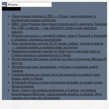
Не пропусти
Определение победы в СВО — Путин: какие критерии и
индикаторы назвал президент
МВД: преступники придумали способ красть аккаунты Telegram
без СМС и пароля — как действует схема и как защитить
аккаунт
Пушков рассказал о «ледяной войне» между Россией и Европой
и объяснил причины напряжения
Чем запомнилась неделя 20–25 июля: цифры, цитаты и факты
— главные цифры и комментарии экспертов
Правительственный самолет из Иркутска и частный рейс из
Семипалатинска приземлились в Омске
Волонтёрский фестиваль пройдёт на пяти площадках Москвы 8
августа
Интернет-магазин автохимии: удобство и широкий выбор
товаров
Сэкономленные на торгах средства потратят на ремонт трех
новых дорог в Омске
В Омской области в разы увеличили штрафы за съемку атаки
беспилотников
Фото. Город для ночных вечеринок в Сербии, подземная
винодельня в Молдове, затопленный корабль на Кипре: Куда
поехать на отдых без биометрии