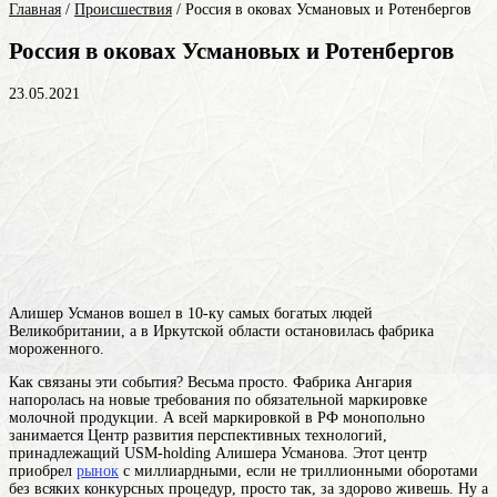
Главная
/
Происшествия
/
Россия в оковах Усмановых и Ротенбергов
Россия в оковах Усмановых и Ротенбергов
23.05.2021
Алишер Усманов вошел в 10-ку самых богатых людей
Великобритании, а в Иркутской области остановилась фабрика
мороженного.
Как связаны эти события? Весьма просто. Фабрика Ангария
напоролась на новые требования по обязательной маркировке
молочной продукции. А всей маркировкой в РФ монопольно
занимается Центр развития перспективных технологий,
принадлежащий USM-holding Алишера Усманова. Этот центр
приобрел
рынок
с миллиардными, если не триллионными оборотами
без всяких конкурсных процедур, просто так, за здорово живешь. Ну а