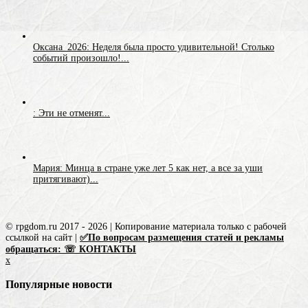
Оксана_2026: Неделя была просто удивительной! Столько
событий произошло!...
: Эти не отменят...
Мария: Минца в стране уже лет 5 как нет, а все за уши
притягивают)...
© rpgdom.ru 2017 - 2026 | Копирование материала только с рабочей
ссылкой на сайт |
✅По вопросам размещения статей и рекламы
обращаться: ☏ КОНТАКТЫ
x
Популярные новости