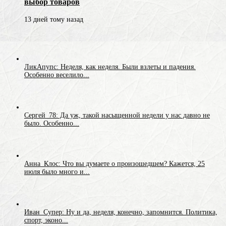
выбор товаров
13 дней тому назад
ЛикАпупс: Неделя, как неделя. Были взлеты и падения.
Особенно веселило...
Сергей_78: Да уж, такой насыщенной недели у нас давно не
было. Особенно...
Анна_Клос: Что вы думаете о произошедшем? Кажется, 25
июля было много и...
Иван_Супер: Ну и да, неделя, конечно, запомнится. Политика,
спорт, эконо...