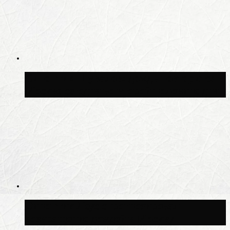
Синоптик Шувалов: дождь повторится в
Москве сегодня во второй половине дня
Синоптик Леус спрогнозировал
возвращение дождей в Москву