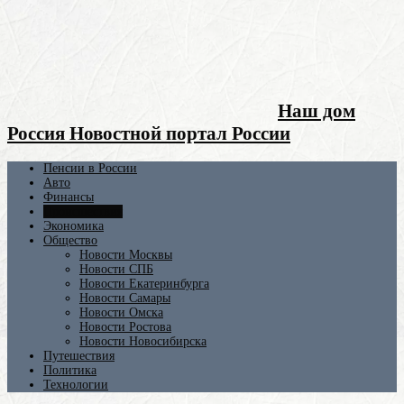
Наш дом
Россия Новостной портал России
Пенсии в России
Авто
Финансы
Происшествия
Экономика
Общество
Новости Москвы
Новости СПБ
Новости Екатеринбурга
Новости Самары
Новости Омска
Новости Ростова
Новости Новосибирска
Путешествия
Политика
Технологии