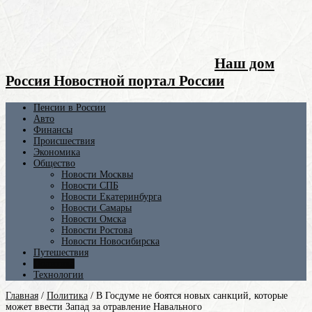
Наш дом
Россия Новостной портал России
Пенсии в России
Авто
Финансы
Происшествия
Экономика
Общество
Новости Москвы
Новости СПБ
Новости Екатеринбурга
Новости Самары
Новости Омска
Новости Ростова
Новости Новосибирска
Путешествия
Политика
Технологии
Главная
/
Политика
/
В Госдуме не боятся новых санкций, которые
может ввести Запад за отравление Навального