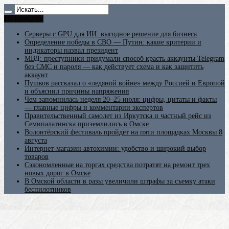
Не пропусти
Серверы с GPU для ИИ: выгодное решение для бизнеса
Определение победы в СВО — Путин: какие критерии и
индикаторы назвал президент
МВД: преступники придумали способ красть аккаунты Telegram
без СМС и пароля — как действует схема и как защитить
аккаунт
Пушков рассказал о «ледяной войне» между Россией и Европой
и объяснил причины напряжения
Чем запомнилась неделя 20–25 июля: цифры, цитаты и факты
— главные цифры и комментарии экспертов
Правительственный самолет из Иркутска и частный рейс из
Семипалатинска приземлились в Омске
Волонтёрский фестиваль пройдёт на пяти площадках Москвы 8
августа
Интернет-магазин автохимии: удобство и широкий выбор
товаров
Сэкономленные на торгах средства потратят на ремонт трех
новых дорог в Омске
В Омской области в разы увеличили штрафы за съемку атаки
беспилотников