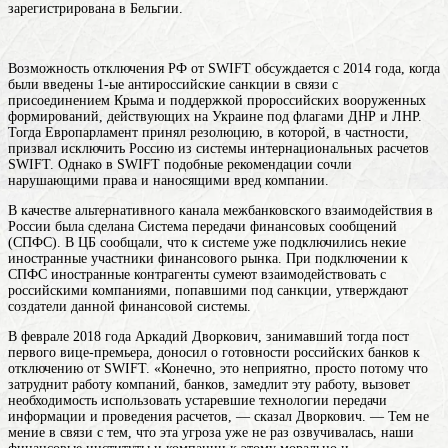
зарегистрирована в Бельгии.
Возможность отключения РФ от SWIFT обсуждается с 2014 года, когда
были введены 1-ые антироссийские санкции в связи с
присоединением Крыма и поддержкой пророссийских вооруженных
формирований, действующих на Украине под флагами ДНР и ЛНР.
Тогда Европарламент принял резолюцию, в которой, в частности,
призвал исключить Россию из системы интернациональных расчетов
SWIFT. Однако в SWIFT подобные рекомендации сочли
нарушающими права и наносящими вред компании.
В качестве альтернативного канала межбанковского взаимодействия в
России была сделана Система передачи финансовых сообщений
(СПФС). В ЦБ сообщали, что к системе уже подключились некие
иностранные участники финансового рынка. При подключении к
СПФС иностранные контрагенты сумеют взаимодействовать с
российскими компаниями, попавшими под санкции, утверждают
создатели данной финансовой системы.
В феврале 2018 года Аркадий Дворкович, занимавший тогда пост
первого вице-премьера, доносил о готовности российских банков к
отключению от SWIFT. «Конечно, это неприятно, просто потому что
затруднит работу компаний, банков, замедлит эту работу, вызовет
необходимость использовать устаревшие технологии передачи
информации и проведения расчетов, — сказал Дворкович. — Тем не
мение в связи с тем, что эта угроза уже не раз озвучивалась, наши