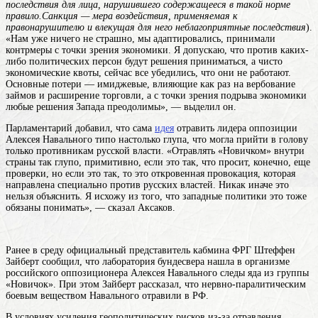
последствия для лица, нарушившего содержащееся в такой норме
правило.Санкция — мера воздействия, применяемая к
правонарушителю и влекущая для него неблагоприятные последствия
).
«Нам уже ничего не страшно, мы адаптировались, принимали
контрмеры с точки зрения экономики. Я допускаю, что против каких-
либо политических персон будут решения приниматься, а чисто
экономические квоты, сейчас все убедились, что они не работают.
Основные потери — имиджевые, влияющие как раз на вербование
займов и расширение торговли, а с точки зрения подрыва экономики
любые решения Запада преодолимы», — выделил он.
Парламентарий добавил, что сама
идея
отравить лидера оппозиции
Алексея Навального типо настолько глупа, что могла прийти в голову
только противникам русской власти. «Отравлять «Новичком» внутри
страны так глупо, примитивно, если это так, что просит, конечно, еще
проверки, но если это так, то это откровенная провокация, которая
направлена специально против русских властей. Никак иначе это
нельзя объяснить. Я исхожу из того, что западные политики это тоже
обязаны понимать», — сказал Аксаков.
Ранее в среду официальный представитель кабмина ФРГ Штеффен
Зайберт сообщил, что лаборатория бундесвера нашла в организме
российского оппозиционера Алексея Навального следы яда из группы
«Новичок». При этом Зайберт рассказал, что нервно-паралитическим
боевым веществом Навального отравили в РФ.
В условиях усиления геополитических рисков из-за отравления