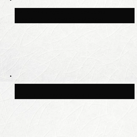
Синоптик Леус спрогнозировал
возвращение дождей в Москву
Синоптик Позднякова рассказала, когда
в столицу придут дожди и грозы