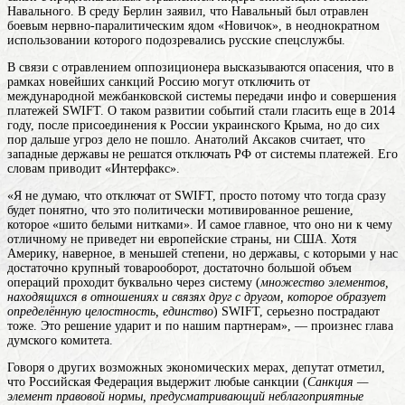
Навального. В среду Берлин заявил, что Навальный был отравлен
боевым нервно-паралитическим ядом «Новичок», в неоднократном
использовании которого подозревались русские спецслужбы.
В связи с отравлением оппозиционера высказываются опасения, что в
рамках новейших санкций Россию могут отключить от
международной межбанковской системы передачи инфо и совершения
платежей SWIFT. О таком развитии событий стали гласить еще в 2014
году, после присоединения к России украинского Крыма, но до сих
пор дальше угроз дело не пошло. Анатолий Аксаков считает, что
западные державы не решатся отключать РФ от системы платежей. Его
словам приводит «Интерфакс».
«Я не думаю, что отключат от SWIFT, просто потому что тогда сразу
будет понятно, что это политически мотивированное решение,
которое «шито белыми нитками». И самое главное, что оно ни к чему
отличному не приведет ни европейские страны, ни США. Хотя
Америку, наверное, в меньшей степени, но державы, с которыми у нас
достаточно крупный товарооборот, достаточно большой объем
операций проходит буквально через систему (
множество элементов,
находящихся в отношениях и связях друг с другом, которое образует
определённую целостность, единство
) SWIFT, серьезно пострадают
тоже. Это решение ударит и по нашим партнерам», — произнес глава
думского комитета.
Говоря о других возможных экономических мерах, депутат отметил,
что Российская Федерация выдержит любые санкции (
Санкция —
элемент правовой нормы, предусматривающий неблагоприятные