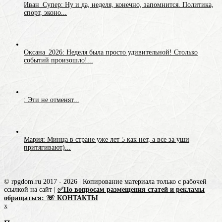
Иван_Супер: Ну и да, неделя, конечно, запомнится. Политика,
спорт, эконо...
Оксана_2026: Неделя была просто удивительной! Столько
событий произошло!...
: Эти не отменят...
Мария: Минца в стране уже лет 5 как нет, а все за уши
притягивают)...
© rpgdom.ru 2017 - 2026 | Копирование материала только с рабочей
ссылкой на сайт |
✅По вопросам размещения статей и рекламы
обращаться: ☏ КОНТАКТЫ
x