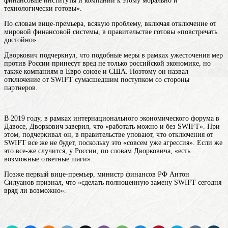
финансовые институты и компании к этому морально и
технологически готовы».
По словам вице-премьера, всякую проблему, включая отключение от
мировой финансовой системы, в правительстве готовы «повстречать
достойно».
Дворкович подчеркнул, что подобные меры в рамках ужесточения мер
против России принесут вред не только российской экономике, но
также компаниям в Евро союзе и США. Поэтому он назвал
отключение от SWIFT сумасшедшим поступком со стороны
партнеров.
В 2019 году, в рамках интернационального экономического форума в
Давосе, Дворкович заверил, что «работать можно и без SWIFT». При
этом, подчеркивал он, в правительстве уповают, что отключения от
SWIFT все же не будет, поскольку это «совсем уже агрессия». Если же
это все-же случится, у России, по словам Дворковича, «есть
возможные ответные шаги».
Позже первый вице-премьер, министр финансов РФ Антон
Силуанов признал, что «сделать полноценную замену SWIFT сегодня
вряд ли возможно».