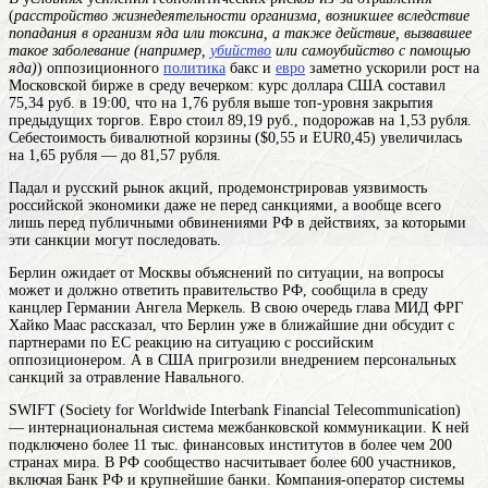
(
расстройство жизнедеятельности организма, возникшее вследствие
попадания в организм яда или токсина, а также действие, вызвавшее
такое заболевание (например,
убийство
или самоубийство с помощью
яда)
) оппозиционного
политика
бакс и
евро
заметно ускорили рост на
Московской бирже в среду вечерком: курс доллара США составил
75,34 руб. в 19:00, что на 1,76 рубля выше топ-уровня закрытия
предыдущих торгов. Евро стоил 89,19 руб., подорожав на 1,53 рубля.
Себестоимость бивалютной корзины ($0,55 и EUR0,45) увеличилась
на 1,65 рубля — до 81,57 рубля.
Падал и русский рынок акций, продемонстрировав уязвимость
российской экономики даже не перед санкциями, а вообще всего
лишь перед публичными обвинениями РФ в действиях, за которыми
эти санкции могут последовать.
Берлин ожидает от Москвы объяснений по ситуации, на вопросы
может и должно ответить правительство РФ, сообщила в среду
канцлер Германии Ангела Меркель. В свою очередь глава МИД ФРГ
Хайко Маас рассказал, что Берлин уже в ближайшие дни обсудит с
партнерами по ЕС реакцию на ситуацию с российским
оппозиционером. А в США пригрозили внедрением персональных
санкций за отравление Навального.
SWIFT (Society for Worldwide Interbank Financial Telecommunication)
— интернациональная система межбанковской коммуникации. К ней
подключено более 11 тыс. финансовых институтов в более чем 200
странах мира. В РФ сообщество насчитывает более 600 участников,
включая Банк РФ и крупнейшие банки. Компания-оператор системы