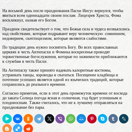
На восьмой день после празднования Пасхи Иисус вернулся, чтобы
явиться всем одиннадцати своим послам. Лицезрев Христа, Фома
воскликнул, назвав его Богом.
Праздник свидетельствует о том, что Божья сила и чудеса возвысились
над свойствами, которые подрывают веру человеческую: сомнением,
недоверием, скептицизмом, которые являются слабостями.
По традиции день нужно посвятить Богу. Во всех православных
церквях в честь Антипасхи и Фомина воскресенья проводят
торжественные богослужения, которые по значимости приближаются
к службам в честь Пасхи.
На Антипасху также принято надевать калоритные костюмы,
устраивать танцы, хороводы и свататься. Посещение кладбища и
почтение усопших является одной из языческих традиций, которые
сохранились до реального времени.
Согласно приметам, если в этот
день
промежуток времени от восхода
до заката Солнца
погода ясная и солнечная, год будет успешным и
плодоносным. Также считалось, что не к лучшему отправляться на
празднование без пары.