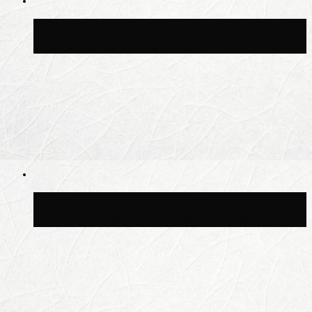
Синоптик Леус спрогнозировал
возвращение дождей в Москву
Синоптик Позднякова рассказала, когда
в столицу придут дожди и грозы