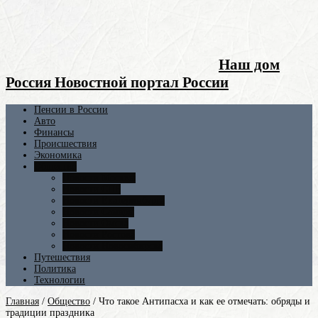
Наш дом
Россия Новостной портал России
Пенсии в России
Авто
Финансы
Происшествия
Экономика
Общество
Новости Москвы
Новости СПБ
Новости Екатеринбурга
Новости Самары
Новости Омска
Новости Ростова
Новости Новосибирска
Путешествия
Политика
Технологии
Главная
/
Общество
/
Что такое Антипасха и как ее отмечать: обряды и
традиции праздника