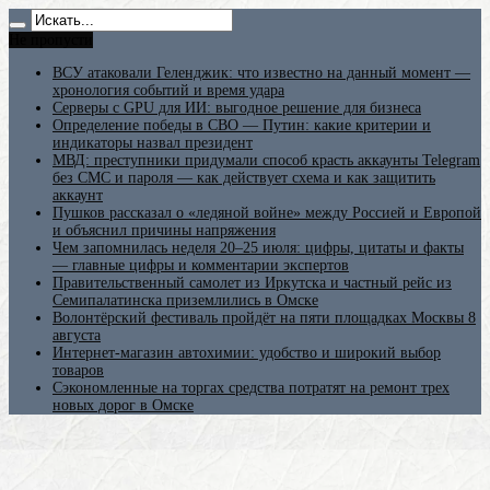
Не пропусти
ВСУ атаковали Геленджик: что известно на данный момент —
хронология событий и время удара
Серверы с GPU для ИИ: выгодное решение для бизнеса
Определение победы в СВО — Путин: какие критерии и
индикаторы назвал президент
МВД: преступники придумали способ красть аккаунты Telegram
без СМС и пароля — как действует схема и как защитить
аккаунт
Пушков рассказал о «ледяной войне» между Россией и Европой
и объяснил причины напряжения
Чем запомнилась неделя 20–25 июля: цифры, цитаты и факты
— главные цифры и комментарии экспертов
Правительственный самолет из Иркутска и частный рейс из
Семипалатинска приземлились в Омске
Волонтёрский фестиваль пройдёт на пяти площадках Москвы 8
августа
Интернет-магазин автохимии: удобство и широкий выбор
товаров
Сэкономленные на торгах средства потратят на ремонт трех
новых дорог в Омске