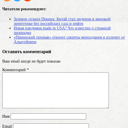
Читатели рекомендуют:
Зеленое солнце Пекина: Китай стал лидером в мировой
энергетике без российских газа и нефти
Новая пандемия made in USA? Что известно о странной
лихорадке
«Пекинский прорыв» откроет секреты мироздания и излечит от
Альцгеймера
Оставить комментарий
Ваш email нигде не будет показан
Комментарий
*
Имя
Email