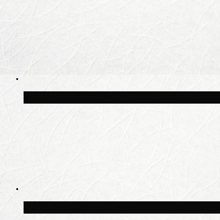
Волонтёрский фестиваль пройдёт на пят
Синоптик Заводченков: с пятницы в Моск