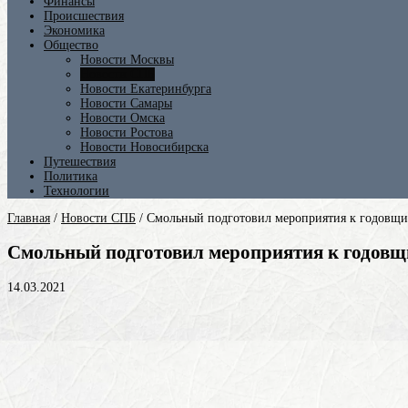
Финансы
Происшествия
Экономика
Общество
Новости Москвы
Новости СПБ
Новости Екатеринбурга
Новости Самары
Новости Омска
Новости Ростова
Новости Новосибирска
Путешествия
Политика
Технологии
Главная
/
Новости СПБ
/
Смольный подготовил мероприятия к годовщин
Смольный подготовил мероприятия к годовщи
14.03.2021