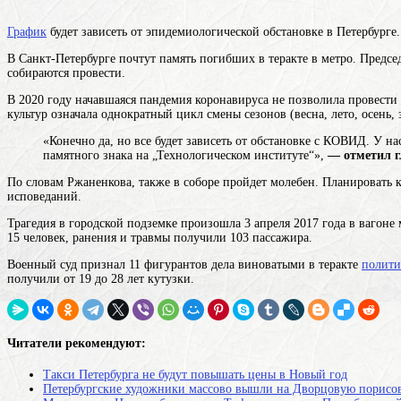
График
будет зависеть от эпидемиологической обстановке в Петербурге
В Санкт-Петербурге почтут память погибших в теракте в метро. Пре
собираются провести.
В 2020 году начавшаяся пандемия коронавируса не позволила провест
культур означала однократный цикл смены сезонов (весна, лето, осень, 
«Конечно да, но все будет зависеть от обстановке с КОВИД. У н
памятного знака на „Технологическом институте“»,
— отметил г
По словам Ржаненкова, также в соборе пройдет молебен. Планировать к
исповеданий.
Трагедия в городской подземке произошла 3 апреля 2017 года в вагон
15 человек, ранения и травмы получили 103 пассажира.
Военный суд признал 11 фигурантов дела виноватыми в
теракте
полити
получили от 19 до 28 лет кутузки.
Читатели рекомендуют:
Такси Петербурга не будут повышать цены в Новый год
Петербургские художники массово вышли на Дворцовую порисо