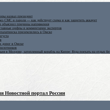
оры назвал президент
ез СМС и пароля — как действует схема и как защитить аккаунт
 и объяснил причины напряжения
 главные цифры и комментарии экспертов
ипалатинска приземлились в Омске
вгуста
в
х дорог в Омске
спилотников
ьня в Молдове, затопленный корабль на Кипре: Куда поехать на отдых б
я Новостной портал России