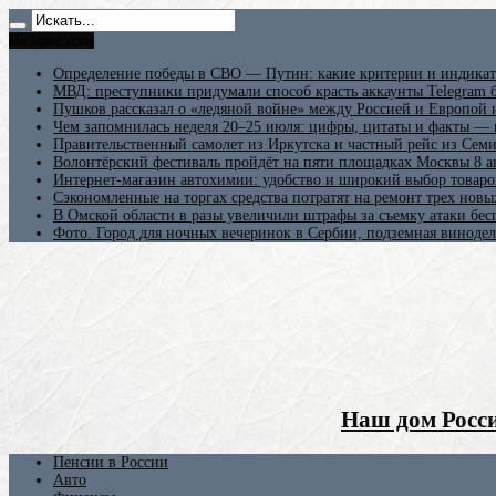
Не пропусти
Определение победы в СВО — Путин: какие критерии и индикат
МВД: преступники придумали способ красть аккаунты Telegram б
Пушков рассказал о «ледяной войне» между Россией и Европой
Чем запомнилась неделя 20–25 июля: цифры, цитаты и факты —
Правительственный самолет из Иркутска и частный рейс из Сем
Волонтёрский фестиваль пройдёт на пяти площадках Москвы 8 а
Интернет-магазин автохимии: удобство и широкий выбор товаро
Сэкономленные на торгах средства потратят на ремонт трех новы
В Омской области в разы увеличили штрафы за съемку атаки бе
Фото. Город для ночных вечеринок в Сербии, подземная винодел
Наш дом Росси
Пенсии в России
Авто