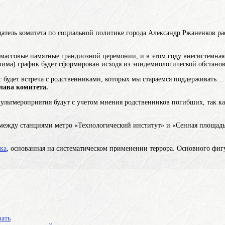
.
дседатель комитета по социальной политике города Александр Ржаненко
и массовые памятные грандиозной церемонии, и в этом
году
внесистемная
зима)
график будет сформирован исходя из эпидемиологической обстанов
ас будет встреча с родственниками, которых мы стараемся поддерживать
лава комитета.
ультмероприятия будут с учетом мнения родственников погибших, так ка
е между станциями метро «Технологический институт» и «Сенная площадь
ка
, основанная на систематическом применении террора
. Основного фиг
вать