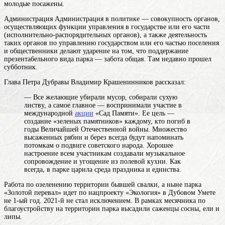
молодые посажены.
Администрация
Администрация в политике — совокупность органов,
осуществляющих функции управления в государстве или его части
(исполнительно-распорядительных органов), а также деятельность
таких органов по управлению государством или его частью
поселения
и общественники делают ударение на том, что поддержание
презентабельного вида парка — забота общая. Там недавно прошел
субботник.
Глава Петра Дубравы Владимир Крашенинников рассказал:
— Все желающие убирали мусор, собирали сухую
листву, а самое главное — воспринимали участие в
международной
акции
«Сад Памяти». Ее цель —
создание «зеленых памятников» каждому, кто погиб в
годы Величайшей Отечественной войны. Множество
высаженных рябин и берез всегда будут напоминать
потомкам о подвиге советского народа. Хорошее
настроение всем участникам создавали музыкальное
сопровождение и угощение из полевой кухни. Как
всегда, в парке царила среда праздника и единства.
Работа по озеленению территории бывшей свалки, а ныне парка
«Золотой перевал» идет по нацпроекту «Экология» в Дубовом Умете
не 1-ый год. 2021-й не стал исключением. В рамках месячника по
благоустройству на территории парка высадили саженцы сосны, ели и
липы.