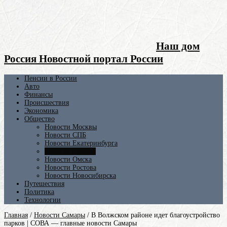
Наш дом
Россия Новостной портал России
Пенсии в России
Авто
Финансы
Происшествия
Экономика
Общество
Новости Москвы
Новости СПБ
Новости Екатеринбурга
Новости Самары
Новости Омска
Новости Ростова
Новости Новосибирска
Путешествия
Политика
Технологии
Главная
/
Новости Самары
/
В Волжском районе идет благоустройство
парков | СОВА — главные новости Самары