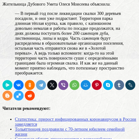
Жительница Дубового Умета Олеся Моисеева объяснила:
— В первый год после ликвидации свалки 300 деревьев
посадили, и они уже подрастают. Территория
парка
длинная тёплая куртка, как правило, с капюшоном
довольно немалая и работы по посадке продолжатся, на
днях должны поступить более 200 саженцев дуба,
лиственницы, липы и кедра. Часть саженцев будут
распределены в образовательные организации поселения,
остальная часть отправится снова же в «Золотой
перевал». А ведь только вспомните: когда-то на этой
территории
часть поверхности суши с определёнными
границами
была огромная свалка. И как же на данный
момент приятно наблюдать, что потихоньку пространство
преображается.
Читатели рекомендуют:
Статистика: прирост инфицированных коронавирусом в России
замедляется
Тольяттинцев поздравили с 70-летним юбилеем семейной
жизни