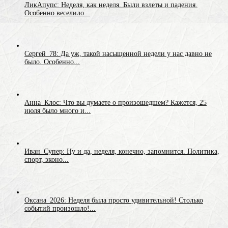
ЛикАпупс: Неделя, как неделя. Были взлеты и падения.
Особенно веселило...
Сергей_78: Да уж, такой насыщенной недели у нас давно не
было. Особенно...
Анна_Клос: Что вы думаете о произошедшем? Кажется, 25
июля было много и...
Иван_Супер: Ну и да, неделя, конечно, запомнится. Политика,
спорт, эконо...
Оксана_2026: Неделя была просто удивительной! Столько
событий произошло!...