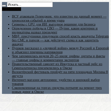
Не пропусти
ВСУ атаковали Геленджик: что известно на данный момент —
хронология событий и время удара
Серверы с GPU для ИИ: выгодное решение для бизнеса
Определение победы в СВО — Путин: какие критерии и
индикаторы назвал президент
МВД: преступники придумали способ красть аккаунты Telegram
без СМС и пароля — как действует схема и как защитить
аккаунт
Пушков рассказал о «ледяной войне» между Россией и Европой
и объяснил причины напряжения
Чем запомнилась неделя 20–25 июля: цифры, цитаты и факты
— главные цифры и комментарии экспертов
Правительственный самолет из Иркутска и частный рейс из
Семипалатинска приземлились в Омске
Волонтёрский фестиваль пройдёт на пяти площадках Москвы 8
августа
Интернет-магазин автохимии: удобство и широкий выбор
товаров
Сэкономленные на торгах средства потратят на ремонт трех
новых дорог в Омске