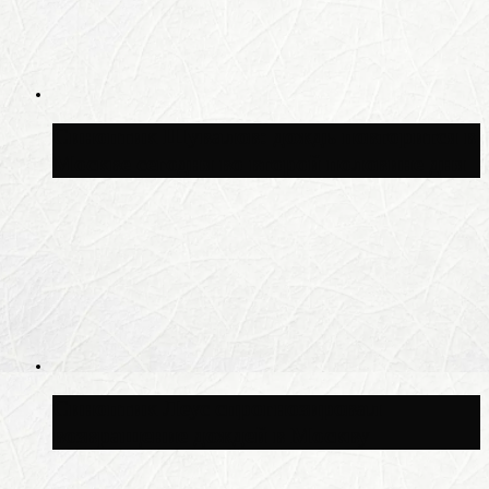
Синоптик Шувалов: дождь повторится в
Москве сегодня во второй половине дня
Синоптик Леус спрогнозировал
возвращение дождей в Москву