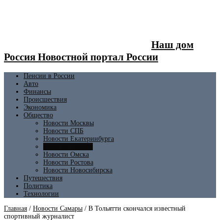
Наш дом
Россия Новостной портал России
Пенсии в России
Авто
Финансы
Происшествия
Экономика
Общество
Новости Москвы
Новости СПБ
Новости Екатеринбурга
Новости Самары
Новости Омска
Новости Ростова
Новости Новосибирска
Путешествия
Политика
Технологии
Главная
/
Новости Самары
/
В Тольятти скончался известный
спортивный журналист