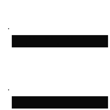
Синоптик Шувалов: дождь повторится в
Москве сегодня во второй половине дня
Синоптик Леус спрогнозировал
возвращение дождей в Москву