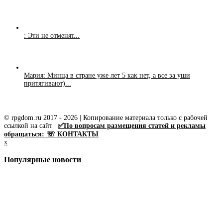
: Эти не отменят...
Мария: Минца в стране уже лет 5 как нет, а все за уши
притягивают)...
© rpgdom.ru 2017 - 2026 | Копирование материала только с рабочей
ссылкой на сайт |
✅По вопросам размещения статей и рекламы
обращаться: ☏ КОНТАКТЫ
x
Популярные новости