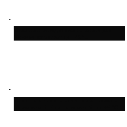
Синоптик Заводченков: с пятницы в
Москве потеплеет до +25 °C
Синоптик Ильин: в ночь на 24 июля в
Московской области может быть +8 °C