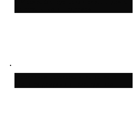
В Москве благоустроили сквер рядом с
Центральным ипподромом
Москвичам рассказали, когда жара
сменится дождями и похолоданием