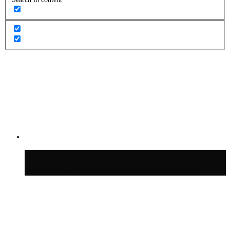
Волонтёрский фестиваль пройдёт на
пяти площадках Москвы 8 августа