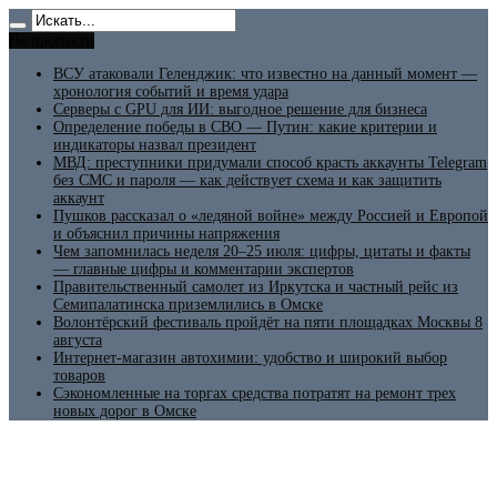
Не пропусти
ВСУ атаковали Геленджик: что известно на данный момент —
хронология событий и время удара
Серверы с GPU для ИИ: выгодное решение для бизнеса
Определение победы в СВО — Путин: какие критерии и
индикаторы назвал президент
МВД: преступники придумали способ красть аккаунты Telegram
без СМС и пароля — как действует схема и как защитить
аккаунт
Пушков рассказал о «ледяной войне» между Россией и Европой
и объяснил причины напряжения
Чем запомнилась неделя 20–25 июля: цифры, цитаты и факты
— главные цифры и комментарии экспертов
Правительственный самолет из Иркутска и частный рейс из
Семипалатинска приземлились в Омске
Волонтёрский фестиваль пройдёт на пяти площадках Москвы 8
августа
Интернет-магазин автохимии: удобство и широкий выбор
товаров
Сэкономленные на торгах средства потратят на ремонт трех
новых дорог в Омске