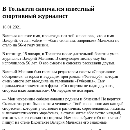
В Тольятти скончался известный
спортивный журналист
16.01.2021
Валерия
женское имя, происходит от той же основы, что и имя
Валерий, от лат. valere — «быть сильным, здоровым»
Малькова не
стало на 56-м году жизни.
В пятницу, 15 января, в Тольятти после длительной болезни умер
журналист Валерий Мальков. В следующем месяце ему бы
исполнилось 56 лет. О его смерти в соцсетях рассказали друзья.
Валерий Мальков был главным редактором газеты «Спортивное
обозрение», автором и ведущим программы «Фан-клуб», которая
очень много лет выходила на телеканале «Губерния». Ему
принадлежит знаменитая фраза: «Со спортом не надо дружить,
спортом надо заниматься». Он нередко ее повторял.
— Мои искренние соболезнования родным и близким! Не верится!
Сколько энергии было в этом человеке. Твой голос понимал каждый
спортсмен, который участвовал в различных соревнованиях, лыжных
и легкоатлетических марафонах, а статьи читал абсолютно каждый,
кто хоть как-то связан со спортом. Нам очень будет тебя не хватать! —
пишут на стене ВКонтакте Валерия Малькова его знакомые.