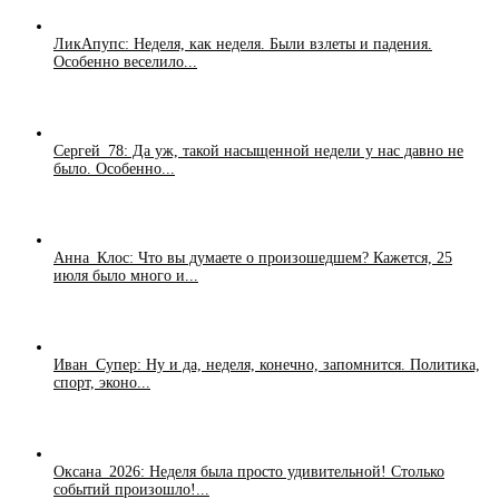
ЛикАпупс: Неделя, как неделя. Были взлеты и падения.
Особенно веселило...
Сергей_78: Да уж, такой насыщенной недели у нас давно не
было. Особенно...
Анна_Клос: Что вы думаете о произошедшем? Кажется, 25
июля было много и...
Иван_Супер: Ну и да, неделя, конечно, запомнится. Политика,
спорт, эконо...
Оксана_2026: Неделя была просто удивительной! Столько
событий произошло!...