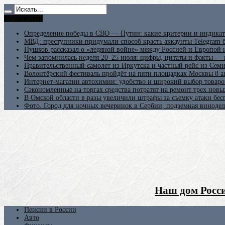
Не пропусти
Определение победы в СВО — Путин: какие критерии и индикат
МВД: преступники придумали способ красть аккаунты Telegram б
Пушков рассказал о «ледяной войне» между Россией и Европой
Чем запомнилась неделя 20–25 июля: цифры, цитаты и факты —
Правительственный самолет из Иркутска и частный рейс из Сем
Волонтёрский фестиваль пройдёт на пяти площадках Москвы 8 а
Интернет-магазин автохимии: удобство и широкий выбор товаро
Сэкономленные на торгах средства потратят на ремонт трех новы
В Омской области в разы увеличили штрафы за съемку атаки бе
Фото. Город для ночных вечеринок в Сербии, подземная винодел
Наш дом Росси
Пенсии в России
Авто