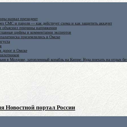
оры назвал президент
ез СМС и пароля — как действует схема и как защитить аккаунт
 и объяснил причины напряжения
 главные цифры и комментарии экспертов
ипалатинска приземлились в Омске
вгуста
в
х дорог в Омске
спилотников
ьня в Молдове, затопленный корабль на Кипре: Куда поехать на отдых б
я Новостной портал России