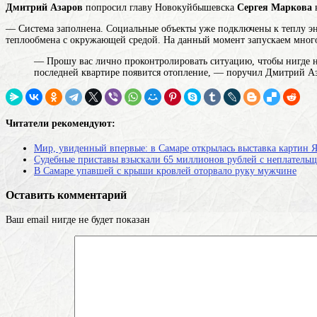
Дмитрий Азаров
попросил главу Новокуйбышевска
Сергея Маркова
— Система заполнена. Социальные объекты уже подключены к
теплу
э
теплообмена с окружающей средой
. На данный момент запускаем мног
— Прошу вас лично проконтролировать ситуацию, чтобы нигде не
последней квартире появится отопление, — поручил Дмитрий А
Читатели рекомендуют:
Мир, увиденный впервые: в Самаре открылась выставка картин 
Судебные приставы взыскали 65 миллионов рублей с неплатель
В Самаре упавшей с крыши кровлей оторвало руку мужчине
Оставить комментарий
Ваш email нигде не будет показан