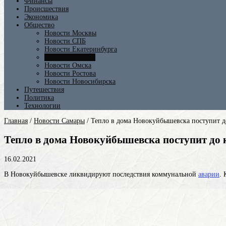
Финансы
Происшествия
Экономика
Общество
Новости Москвы
Новости СПБ
Новости Екатеринбурга
Новости Самары
Новости Омска
Новости Ростова
Новости Новосибирска
Путешествия
Политика
Технологии
Главная
/
Новости Самары
/
Тепло в дома Новокуйбышевска поступит д
Тепло в дома Новокуйбышевска поступит до 
16.02.2021
В Новокуйбышевске ликвидируют последствия коммунальной
аварии
.