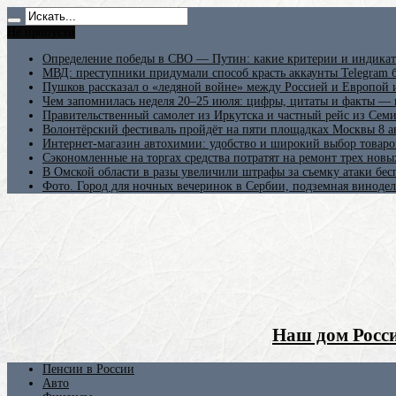
Не пропусти
Определение победы в СВО — Путин: какие критерии и индикат
МВД: преступники придумали способ красть аккаунты Telegram б
Пушков рассказал о «ледяной войне» между Россией и Европой
Чем запомнилась неделя 20–25 июля: цифры, цитаты и факты —
Правительственный самолет из Иркутска и частный рейс из Сем
Волонтёрский фестиваль пройдёт на пяти площадках Москвы 8 а
Интернет-магазин автохимии: удобство и широкий выбор товаро
Сэкономленные на торгах средства потратят на ремонт трех новы
В Омской области в разы увеличили штрафы за съемку атаки бе
Фото. Город для ночных вечеринок в Сербии, подземная винодел
Наш дом Росси
Пенсии в России
Авто