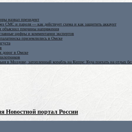
оры назвал президент
ез СМС и пароля — как действует схема и как защитить аккаунт
 и объяснил причины напряжения
 главные цифры и комментарии экспертов
ипалатинска приземлились в Омске
вгуста
в
х дорог в Омске
спилотников
ьня в Молдове, затопленный корабль на Кипре: Куда поехать на отдых б
я Новостной портал России