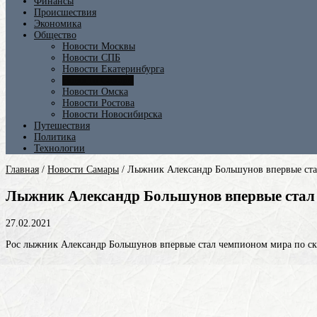
Финансы
Происшествия
Экономика
Общество
Новости Москвы
Новости СПБ
Новости Екатеринбурга
Новости Самары
Новости Омска
Новости Ростова
Новости Новосибирска
Путешествия
Политика
Технологии
Главная
/
Новости Самары
/
Лыжник Александр Большунов впервые ст
Лыжник Александр Большунов впервые стал
27.02.2021
Рос лыжник Александр Большунов впервые стал чемпионом мира по ски