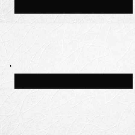
Волонтёрский фестиваль пройдёт на
пяти площадках Москвы 8 августа
Синоптик Заводченков: с пятницы в
Москве потеплеет до +25 °C