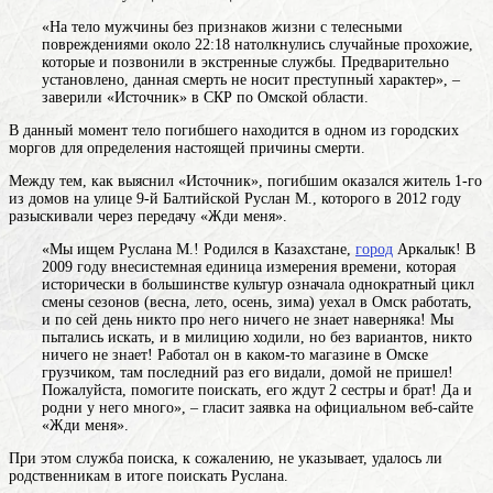
«На тело мужчины без признаков жизни с телесными
повреждениями около 22:18 натолкнулись случайные прохожие,
которые и позвонили в экстренные службы. Предварительно
установлено, данная смерть не носит преступный характер», –
заверили «Источник» в СКР по Омской области.
В данный момент тело погибшего находится в одном из городских
моргов для определения настоящей причины смерти.
Между тем, как выяснил «Источник», погибшим оказался житель 1-го
из домов на улице 9-й Балтийской Руслан М., которого в 2012 году
разыскивали через передачу «Жди меня».
«Мы ищем Руслана М.! Родился в Казахстане,
город
Аркалык! В
2009
году
внесистемная единица измерения времени, которая
исторически в большинстве культур означала однократный цикл
смены сезонов (весна, лето, осень, зима)
уехал в Омск работать,
и по сей день никто про него ничего не знает наверняка! Мы
пытались искать, и в милицию ходили, но без вариантов, никто
ничего не знает! Работал он в каком-то магазине в Омске
грузчиком, там последний раз его видали, домой не пришел!
Пожалуйста, помогите поискать, его ждут 2 сестры и брат! Да и
родни у него много», – гласит заявка на официальном веб-сайте
«Жди меня».
При этом служба поиска, к сожалению, не указывает, удалось ли
родственникам в итоге поискать Руслана.