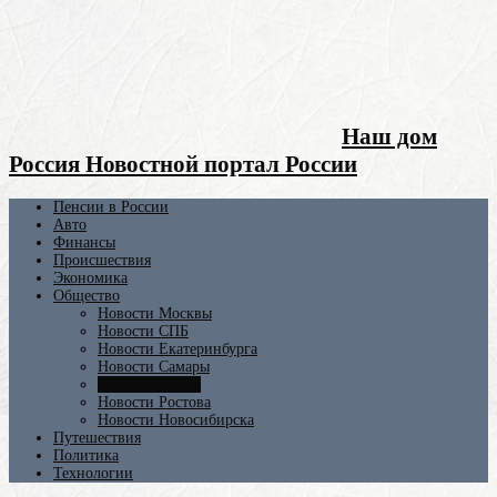
Наш дом
Россия Новостной портал России
Пенсии в России
Авто
Финансы
Происшествия
Экономика
Общество
Новости Москвы
Новости СПБ
Новости Екатеринбурга
Новости Самары
Новости Омска
Новости Ростова
Новости Новосибирска
Путешествия
Политика
Технологии