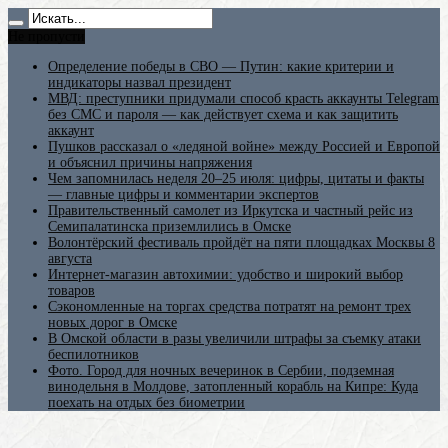
Не пропусти
Определение победы в СВО — Путин: какие критерии и
индикаторы назвал президент
МВД: преступники придумали способ красть аккаунты Telegram
без СМС и пароля — как действует схема и как защитить
аккаунт
Пушков рассказал о «ледяной войне» между Россией и Европой
и объяснил причины напряжения
Чем запомнилась неделя 20–25 июля: цифры, цитаты и факты
— главные цифры и комментарии экспертов
Правительственный самолет из Иркутска и частный рейс из
Семипалатинска приземлились в Омске
Волонтёрский фестиваль пройдёт на пяти площадках Москвы 8
августа
Интернет-магазин автохимии: удобство и широкий выбор
товаров
Сэкономленные на торгах средства потратят на ремонт трех
новых дорог в Омске
В Омской области в разы увеличили штрафы за съемку атаки
беспилотников
Фото. Город для ночных вечеринок в Сербии, подземная
винодельня в Молдове, затопленный корабль на Кипре: Куда
поехать на отдых без биометрии