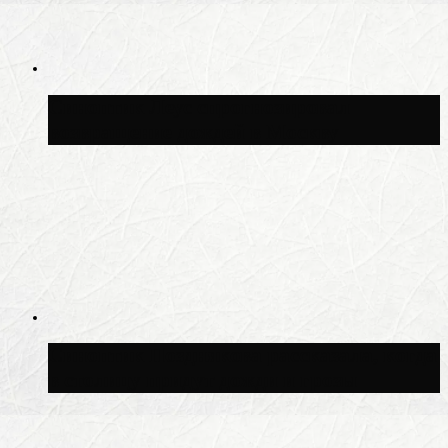
Синоптик Леус спрогнозировал
возвращение дождей в Москву
Синоптик Позднякова рассказала, когда
в столицу придут дожди и грозы