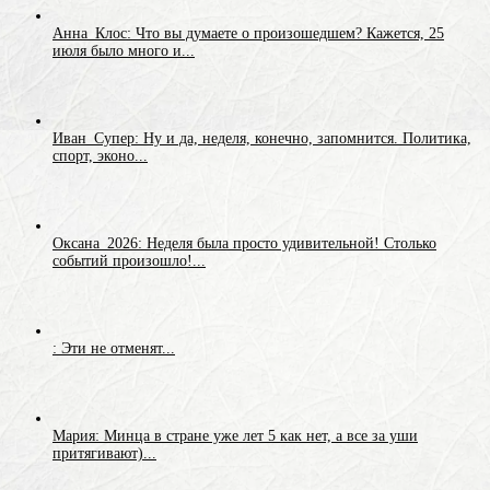
Анна_Клос: Что вы думаете о произошедшем? Кажется, 25
июля было много и...
Иван_Супер: Ну и да, неделя, конечно, запомнится. Политика,
спорт, эконо...
Оксана_2026: Неделя была просто удивительной! Столько
событий произошло!...
: Эти не отменят...
Мария: Минца в стране уже лет 5 как нет, а все за уши
притягивают)...