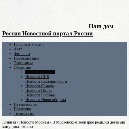
Наш дом
Россия Новостной портал России
Пенсии в России
Авто
Финансы
Происшествия
Экономика
Общество
Новости Москвы
Новости СПБ
Новости Екатеринбурга
Новости Самары
Новости Омска
Новости Ростова
Новости Новосибирска
Путешествия
Политика
Технологии
Главная
/
Новости Москвы
/
В Московском зоопарке родился детёныш
капуцина-плаксы