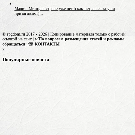
Мария: Минца в стране уже лет 5 как нет, а все за уши
притягивают)...
© rpgdom.ru 2017 - 2026 | Копирование материала только с рабочей
ссылкой на сайт |
✅По вопросам размещения статей и рекламы
обращаться: ☏ КОНТАКТЫ
x
Популярные новости