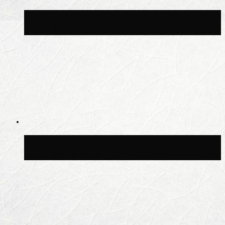
Синоптик Шувалов: дождь повторится в
Москве сегодня во второй половине дня
Синоптик Леус спрогнозировал
возвращение дождей в Москву