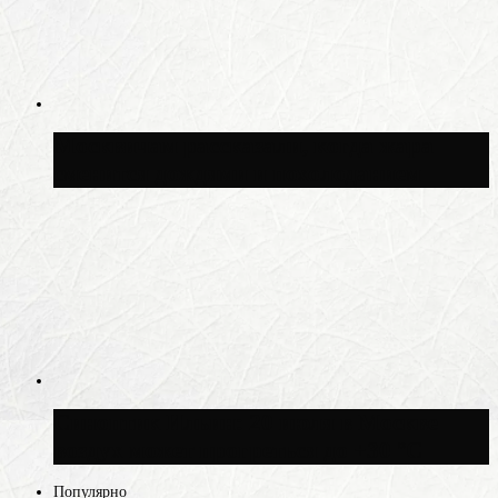
Москвичам рассказали, когда жара
сменится дождями и похолоданием
Синоптик Ильин: 20 июля в Москве
воздух может прогреться до +30 °C
Популярно