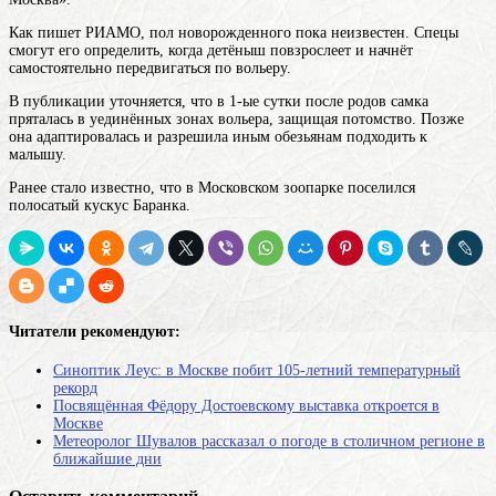
Как пишет РИАМО, пол новорожденного пока неизвестен. Спецы
смогут его определить, когда детёныш повзрослеет и начнёт
самостоятельно передвигаться по вольеру.
В публикации уточняется, что в 1-ые сутки после родов самка
пряталась в уединённых зонах вольера, защищая потомство. Позже
она адаптировалась и разрешила иным обезьянам подходить к
малышу.
Ранее стало известно, что в Московском зоопарке поселился
полосатый кускус Баранка.
Читатели рекомендуют:
Синоптик Леус: в Москве побит 105-летний температурный
рекорд
Посвящённая Фёдору Достоевскому выставка откроется в
Москве
Метеоролог Шувалов рассказал о погоде в столичном регионе в
ближайшие дни