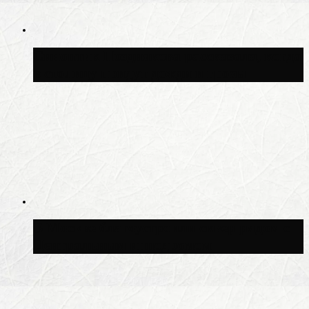
Синоптик Позднякова рассказала, когда
в столицу придут дожди и грозы
В Москве благоустроили сквер рядом с
Центральным ипподромом