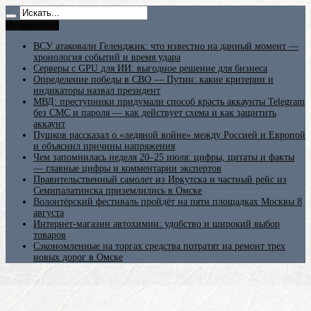
Не пропусти
ВСУ атаковали Геленджик: что известно на данный момент —
хронология событий и время удара
Серверы с GPU для ИИ: выгодное решение для бизнеса
Определение победы в СВО — Путин: какие критерии и
индикаторы назвал президент
МВД: преступники придумали способ красть аккаунты Telegram
без СМС и пароля — как действует схема и как защитить
аккаунт
Пушков рассказал о «ледяной войне» между Россией и Европой
и объяснил причины напряжения
Чем запомнилась неделя 20–25 июля: цифры, цитаты и факты
— главные цифры и комментарии экспертов
Правительственный самолет из Иркутска и частный рейс из
Семипалатинска приземлились в Омске
Волонтёрский фестиваль пройдёт на пяти площадках Москвы 8
августа
Интернет-магазин автохимии: удобство и широкий выбор
товаров
Сэкономленные на торгах средства потратят на ремонт трех
новых дорог в Омске