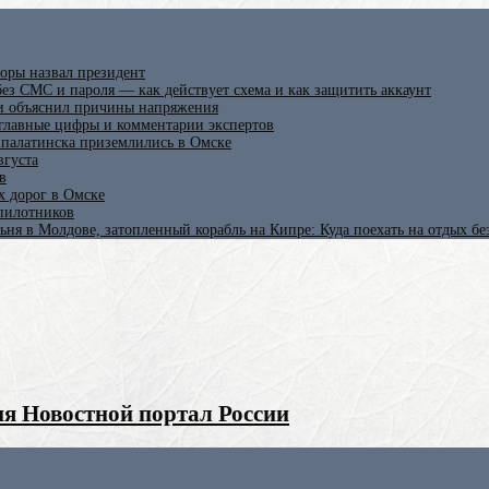
оры назвал президент
ез СМС и пароля — как действует схема и как защитить аккаунт
 и объяснил причины напряжения
 главные цифры и комментарии экспертов
ипалатинска приземлились в Омске
вгуста
в
х дорог в Омске
спилотников
ьня в Молдове, затопленный корабль на Кипре: Куда поехать на отдых б
я Новостной портал России