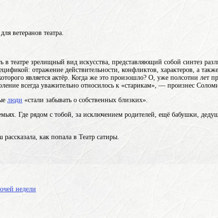
для ветеранов театра.
ть в
театре
зрелищный вид искусства, представляющий собой синтез разли
цификой: отражение действительности, конфликтов, характеров, а также 
оторого является актёр
. Когда же это произошло? О, уже полсотни лет 
оление всегда уважительно относилось к «старикам», — произнес Соломин
ные
люди
«стали забывать о собственных близких».
мьях. Где рядом с тобой, за исключением родителей, ещё бабушки, дед
 рассказала, как попала в Театр сатиры.
бочей недели