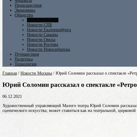
Финансы
Происшествия
Экономика
Общество
Новости Москвы
Новости СПБ
Новости Екатеринбурга
Новости Самары
Новости Омска
Новости Ростова
Новости Новосибирска
Путешествия
Политика
Технологии
Главная
/
Новости Москвы
/
Юрий Соломин рассказал о спектакле «Рет
Юрий Соломин рассказал о спектакле «Ретро
06.12.2021
Художественный управляющий Малого театра Юрий Соломин рассказал 
сценического искусства; может ставиться как на театральной, цирковой