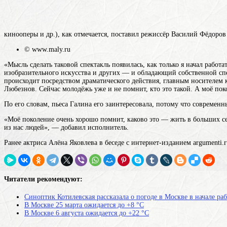
кинооперы и др.)
, как отмечается, поставил режиссёр Василий Фёдоров 
© www.maly.ru
«Мысль сделать таковой спектакль появилась, как только я начал работа
изобразительного искусства и других — и обладающий собственной спе
происходит посредством драматического действия, главным носителем к
Любезнов. Сейчас молодёжь уже и не помнит, кто это такой. А моё пок
По его словам, пьеса Галина его заинтересовала, потому что современ
«Моё поколение очень хорошо помнит, каково это — жить в больших се
из нас людей», — добавил исполнитель.
Ранее актриса Алёна Яковлева в беседе с интернет-изданием argumenti.ru
Читатели рекомендуют:
Синоптик Котилевская рассказала о погоде в Москве в начале ра
В Москве 25 марта ожидается до +8 °С
В Москве 6 августа ожидается до +22 °С