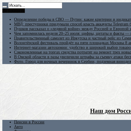
Не пропусти
Определение победы в СВО — Путин: какие критерии и индикат
МВД: преступники придумали способ красть аккаунты Telegram б
Пушков рассказал о «ледяной войне» между Россией и Европой
Чем запомнилась неделя 20–25 июля: цифры, цитаты и факты —
Правительственный самолет из Иркутска и частный рейс из Сем
Волонтёрский фестиваль пройдёт на пяти площадках Москвы 8 а
Интернет-магазин автохимии: удобство и широкий выбор товаро
Сэкономленные на торгах средства потратят на ремонт трех новы
В Омской области в разы увеличили штрафы за съемку атаки бе
Фото. Город для ночных вечеринок в Сербии, подземная винодел
Наш дом Росси
Пенсии в России
Авто