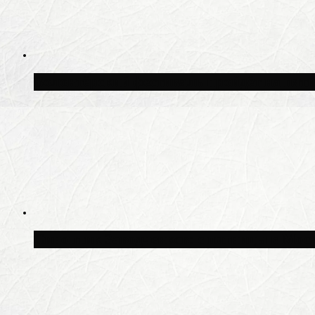
Волонтёрский фестиваль пройдёт на пят
Синоптик Заводченков: с пятницы в Моск