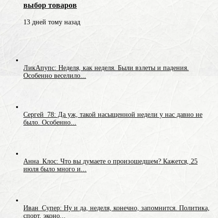
выбор товаров
13 дней тому назад
ЛикАпупс: Неделя, как неделя. Были взлеты и падения.
Особенно веселило...
Сергей_78: Да уж, такой насыщенной недели у нас давно не
было. Особенно...
Анна_Клос: Что вы думаете о произошедшем? Кажется, 25
июля было много и...
Иван_Супер: Ну и да, неделя, конечно, запомнится. Политика,
спорт, эконо...