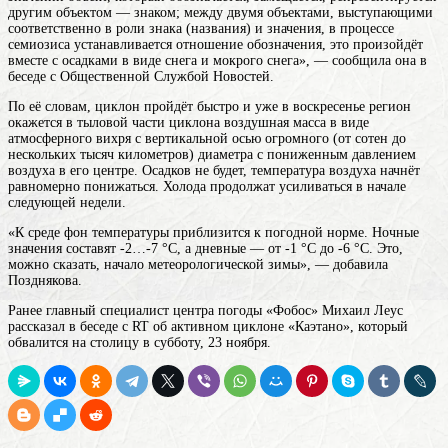
другим объектом — знаком; между двумя объектами, выступающими
соответственно в роли знака (названия) и значения, в процессе
семиозиса устанавливается отношение обозначения
, это произойдёт
вместе с осадками в виде снега и мокрого снега», — сообщила она в
беседе с Общественной Службой Новостей.
По её словам, циклон пройдёт быстро и уже в воскресенье регион
окажется в тыловой части
циклона
воздушная масса в виде
атмосферного вихря с вертикальной осью огромного (от сотен до
нескольких тысяч километров) диаметра с пониженным давлением
воздуха в его центре
. Осадков не будет, температура воздуха начнёт
равномерно понижаться. Холода продолжат усиливаться в начале
следующей недели.
«К среде фон температуры приблизится к погодной норме. Ночные
значения составят -2…-7 °С, а дневные — от -1 °С до -6 °С. Это,
можно сказать, начало метеорологической зимы», — добавила
Позднякова.
Ранее главный специалист центра погоды «Фобос» Михаил Леус
рассказал в беседе с RT об активном циклоне «Каэтано», который
обвалится на столицу в субботу, 23 ноября.