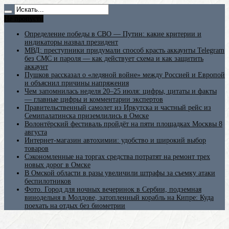
Не пропусти
Определение победы в СВО — Путин: какие критерии и
индикаторы назвал президент
МВД: преступники придумали способ красть аккаунты Telegram
без СМС и пароля — как действует схема и как защитить
аккаунт
Пушков рассказал о «ледяной войне» между Россией и Европой
и объяснил причины напряжения
Чем запомнилась неделя 20–25 июля: цифры, цитаты и факты
— главные цифры и комментарии экспертов
Правительственный самолет из Иркутска и частный рейс из
Семипалатинска приземлились в Омске
Волонтёрский фестиваль пройдёт на пяти площадках Москвы 8
августа
Интернет-магазин автохимии: удобство и широкий выбор
товаров
Сэкономленные на торгах средства потратят на ремонт трех
новых дорог в Омске
В Омской области в разы увеличили штрафы за съемку атаки
беспилотников
Фото. Город для ночных вечеринок в Сербии, подземная
винодельня в Молдове, затопленный корабль на Кипре: Куда
поехать на отдых без биометрии