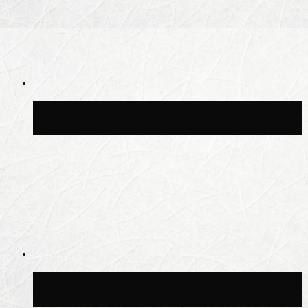
Синоптик Шувалов: дождь повторится в
Москве сегодня во второй половине дня
Синоптик Леус спрогнозировал
возвращение дождей в Москву