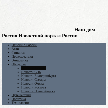
Наш дом
Россия Новостной портал России
Пенсии в России
Авто
Финансы
Происшествия
Экономика
Общество
Новости Москвы
Новости СПБ
Новости Екатеринбурга
Новости Самары
Новости Омска
Новости Ростова
Новости Новосибирска
Путешествия
Политика
Технологии